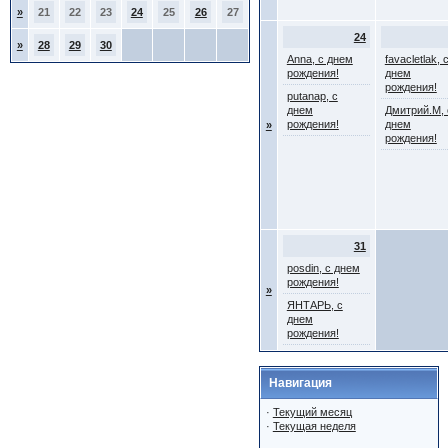
»
21
22
23
24
25
26
27
24
»
28
29
30
Anna, с днем
favacletlak, 
рождения!
днем
рождения!
putanap, с
днем
Дмитрий.М, 
рождения!
днем
»
рождения!
31
posdin, с днем
рождения!
»
ЯНТАРЬ, с
днем
рождения!
Навигация
·
Текущий месяц
·
Текущая неделя