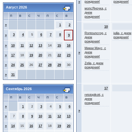
рождения!
рождения!
»
Август 2026
мопсЯночка, с
днем
П
В
С
Ч
П
С
В
рождения!
»
1
2
10
Rontouncrog, с
juilia, с днем
3
4
5
6
7
8
»
9
днем
рождения!
рождения!
»
10
11
12
13
14
15
16
Микки Маус, с
днем
»
»
17
18
19
20
21
22
23
рождения!
Zelia, с днем
»
24
25
26
27
28
29
30
рождения!
»
31
17
Сентябрь 2026
retoiopikott, с
П
В
С
Ч
П
С
В
днем
рождения!
»
1
2
3
4
5
6
»
»
7
8
9
10
11
12
13
»
14
15
16
17
18
19
20