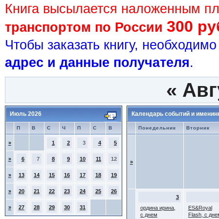
Книга высылается наложенным п
300 ру
транспортом по России
Чтобы заказать книгу, необходим
адрес и данные получателя
.
«
Авг
Июль 2026
Календарь событий и именин
П
В
С
Ч
П
С
В
Понедельник
Вторник
»
1
2
3
4
5
»
6
7
8
9
10
11
12
»
»
13
14
15
16
17
18
19
»
20
21
22
23
24
25
26
3
»
27
28
29
30
31
ордина ирина,
ES&Royal
с днем
Flash, с дне