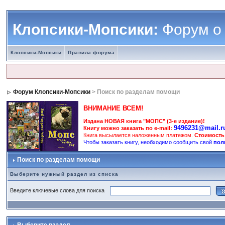
Клопсики-Мопсики:
Форум о
Клопсики-Мопсики
Правила форума
Форум Клопсики-Мопсики
> Поиск по разделам помощи
ВНИМАНИЕ ВСЕМ!
Издана НОВАЯ книга "МОПС" (3-е издание)!
9496231@mail.r
Книгу можно заказать по e-mail:
Книга высылается наложенным платежом.
Стоимость
Чтобы заказать книгу, необходимо сообщить свой
пол
Поиск по разделам помощи
Выберите нужный раздел из списка
Введите ключевые слова для поиска