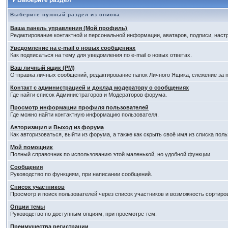
Выберите раздел
Выберите нужный раздел из списка
Ваша панель управления (Мой профиль)
Редактирование контактной и персональной информации, аватаров, подписи, наст
Уведомление на e-mail о новых сообщениях
Как подписаться на тему для уведомления по e-mail о новых ответах.
Ваш личный ящик (PM)
Отправка личных сообщений, редактирование папок Личного Ящика, слежение за
Контакт с администрацией и доклад модератору о сообщениях
Где найти список Администраторов и Модераторов форума.
Просмотр информации профиля пользователей
Где можно найти контактную информацию пользователя.
Авторизация и Выход из форума
Как авторизоваться, выйти из форума, а также как скрыть своё имя из списка по
Мой помощник
Полный справочник по использованию этой маленькой, но удобной функции.
Сообщения
Руководство по функциям, при написании сообщений.
Список участников
Просмотр и поиск пользователей через список участников и возможность сортиро
Опции темы
Руководство по доступным опциям, при просмотре тем.
Преимущества регистрации