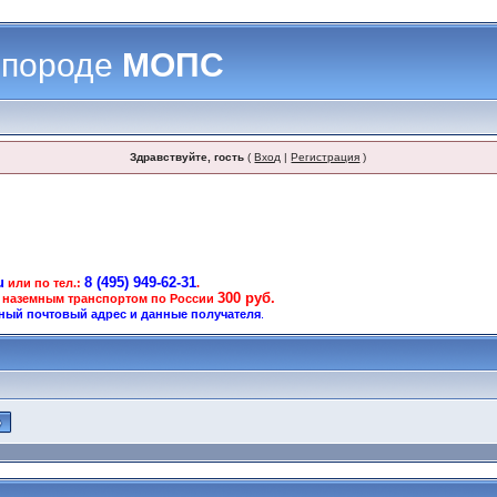
 породе
МОПС
Здравствуйте, гость
(
Вход
|
Регистрация
)
u
8 (495) 949-62-31
или по тел.:
.
300 руб.
 наземным транспортом по России
ный почтовый адрес и данные получателя
.