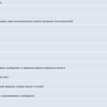
я.
ражать имя пользователя в списке активных пользователей.
новые сообщения со времени вашего прошлого визита.
 ответ.
роек форума, выбор языка и стилей.
й и архивировать сообщения.