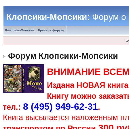
Клопсики-Мопсики:
Форум о
Клопсики-Мопсики
Правила форума
Э
Форум Клопсики-Мопсики
ВНИМАНИЕ ВСЕМ
Издана НОВАЯ книга 
Книгу можно заказать
8 (495) 949-62-31
тел.:
.
Книга высылается наложенным п
300 ру
транспортом по России