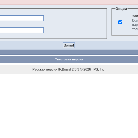
Опции
Зап
Есл
пар
тол
Текстовая версия
Русская версия
IP.Board
2.3.3 © 2026
IPS, Inc
.