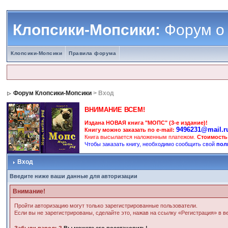
Клопсики-Мопсики:
Форум о
Клопсики-Мопсики
Правила форума
Форум Клопсики-Мопсики
> Вход
ВНИМАНИЕ ВСЕМ!
Издана НОВАЯ книга "МОПС" (3-е издание)!
9496231@mail.r
Книгу можно заказать по e-mail:
Книга высылается наложенным платежом.
Стоимость
Чтобы заказать книгу, необходимо сообщить свой
пол
Вход
Введите ниже ваши данные для авторизации
Внимание!
Пройти авторизацию могут только зарегистрированные пользователи.
Если вы не зарегистрированы, сделайте это, нажав на ссылку «Регистрация» в 