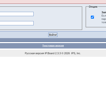
Опции
Зап
Есл
пар
тол
Текстовая версия
Русская версия
IP.Board
2.3.3 © 2026
IPS, Inc
.