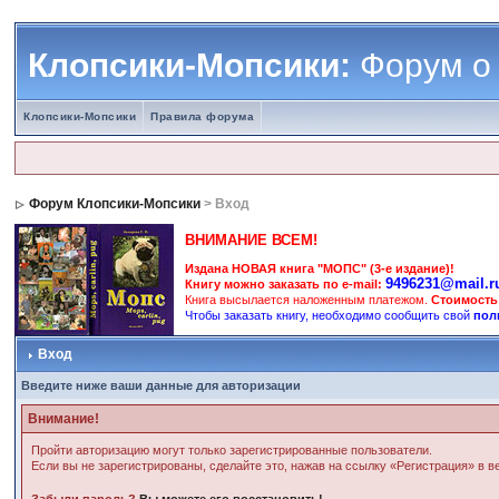
Клопсики-Мопсики:
Форум о
Клопсики-Мопсики
Правила форума
Форум Клопсики-Мопсики
> Вход
ВНИМАНИЕ ВСЕМ!
Издана НОВАЯ книга "МОПС" (3-е издание)!
9496231@mail.r
Книгу можно заказать по e-mail:
Книга высылается наложенным платежом.
Стоимость
Чтобы заказать книгу, необходимо сообщить свой
пол
Вход
Введите ниже ваши данные для авторизации
Внимание!
Пройти авторизацию могут только зарегистрированные пользователи.
Если вы не зарегистрированы, сделайте это, нажав на ссылку «Регистрация» в 