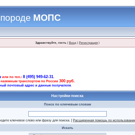
 породе
МОПС
Здравствуйте, гость
(
Вход
|
Регистрация
)
u
8 (495) 949-62-31
или по тел.:
.
300 руб.
 наземным транспортом по России
ный почтовый адрес и данные получателя
.
Настройки поиска
Поиск по ключевым словам
едите ключевое слово или фразу для поиска.
[
Расширенная помощь по использовани
Искать