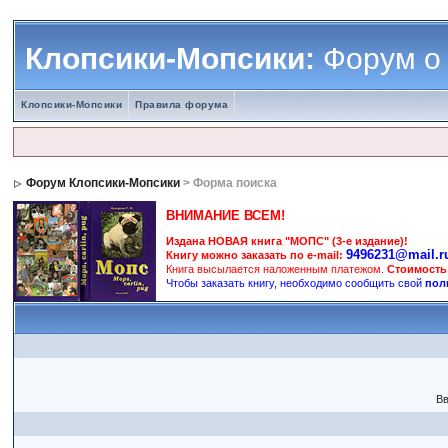
Клопсики-Мопсики:
Форум о
Клопсики-Мопсики
Правила форума
Форум Клопсики-Мопсики
> Форма поиска
ВНИМАНИЕ ВСЕМ!
Издана НОВАЯ книга "МОПС" (3-е издание)!
9496231@mail.r
Книгу можно заказать по e-mail:
Книга высылается наложенным платежом.
Стоимость
Чтобы заказать книгу, необходимо сообщить свой
пол
Вв