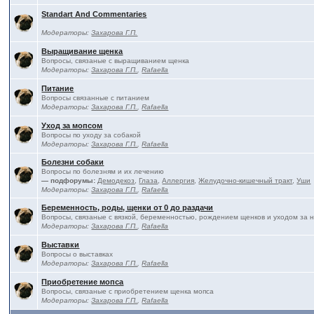
Standart And Commentaries
Модераторы:
Захарова Г.П.
Выращивание щенка
Вопросы, связаные с выращиванием щенка
Модераторы:
Захарова Г.П.
,
Rafaella
Питание
Вопросы связанные с питанием
Модераторы:
Захарова Г.П.
,
Rafaella
Уход за мопсом
Вопросы по уходу за собакой
Модераторы:
Захарова Г.П.
,
Rafaella
Болезни собаки
Вопросы по болезням и их лечению
— подфорумы:
Демодекоз
,
Глаза
,
Аллергия
,
Желудочно-кишечный тракт
,
Уши
Модераторы:
Захарова Г.П.
,
Rafaella
Беременность, роды, щенки от 0 до раздачи
Вопросы, связаные с вязкой, беременностью, рождением щенков и уходом за 
Модераторы:
Захарова Г.П.
,
Rafaella
Выставки
Вопросы о выставках
Модераторы:
Захарова Г.П.
,
Rafaella
Приобретение мопса
Вопросы, связаные с приобретением щенка мопса
Модераторы:
Захарова Г.П.
,
Rafaella