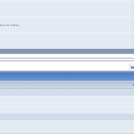
м и не очень
У