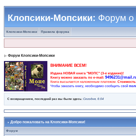
Клопсики-Мопсики:
Форум о
Клопсики-Мопсики
Правила форума
Форум Клопсики-Мопсики
ВНИМАНИЕ ВСЕМ!
Издана НОВАЯ книга "МОПС" (3-е издание)!
9496231@mail.r
Книгу можно заказать по e-mail:
Книга высылается наложенным платежом.
Стоимость
Чтобы заказать книгу, необходимо сообщить свой
пол
С возвращением, последний раз вы были здесь:
Сегодня, 6:04
Добро пожаловать на Клопсики-Мопсики!
Форум