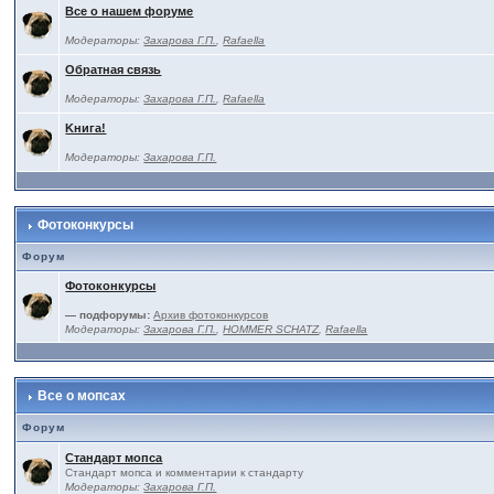
Все о нашем форуме
Модераторы:
Захарова Г.П.
,
Rafaella
Обратная связь
Модераторы:
Захарова Г.П.
,
Rafaella
Kнига!
Модераторы:
Захарова Г.П.
Фотоконкурсы
Форум
Фотоконкурсы
— подфорумы:
Архив фотоконкурсов
Модераторы:
Захарова Г.П.
,
HOMMER SCHATZ
,
Rafaella
Все о мопсах
Форум
Стандарт мопса
Стандарт мопса и комментарии к стандарту
Модераторы:
Захарова Г.П.