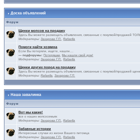
Доска объявлений
Форум
Щенки мопсов на продажу
Здесь Вы можете размещать объявления, связанные с покупкой/продажей 
Модераторы:
Захарова Г.П.
,
Rafaella
Помоги найти хозяина
Если Вы потеряли, ищете, нашли....
— подфорумы:
Потеряшки
,
Мы нашли свой дом!
Модераторы:
Захарова Г.П.
,
Rafaella
Щенки других пород на продажу
Здесь Вы можете размещать объявления, связанные с покупкой/продажей щенк
Модераторы:
Rafaella
,
Захарова Г.П.
Наша завалинка
Форум
Вот мы какие!
все о наших мопсосемьях
Модераторы:
Захарова Г.П.
,
Rafaella
Забавные истории
Интересные случаи из жизни Вашего питомца
Модераторы:
Захарова Г.П.
,
Rafaella