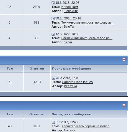
18.3.2018, 22:06
23
2109
Тема:
Новеньким
Автор:
Elena70tk
30.10.2018, 20:16
3
679
Тема:
Технические вопросы по форуму ...
Автор:
БьюTи
12.3.2022, 10:50
4
302
Тема:
Важнейшая книга, если у вас ре...
Автор:
r-elya
Тем
Ответов
Последнее сообщение
31.3.2018, 15:51
71
1313
Тема:
Camera Flash Issues
Автор:
kesizewi
Тем
Ответов
Последнее сообщение
9.2.2017, 11:48
40
1101
Тема:
Характер и темперамент мопса
Автор:
Саханя