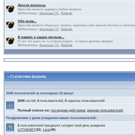
Другие вопросы
Здесь Вы можете задавать любые вопросы
Модераторы:
Захарова Г.П.
,
Rafaella
Обо всем...
Здесь Вы можете общаться, спорить, выражать свое мнение болтать о полезно
Модераторы:
Захарова Г.П.
,
Rafaella
В память о наших друзьях...
О тех, кто ушел на ту сторону радуги - в страну далеких предков
Модераторы:
Захарова Г.П.
,
Rafaella
Статистика форума
2045 посетителей за последние 15 минут
2045
гостей,
0
пользователей,
0
скрытых пользователей
Полный список по:
последним действиям
,
именам пользователей
Поздравляем с днем рождения наших пользователей:
2
пользователей празднуют сегодня свой день рождения
LOTHEART
(
52
),
Livsi
(
49
)