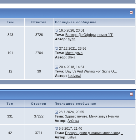
Тем
Ответов
Последнее сообщение
16.5.2026, 23:01
343
3726
Тема:
Велюрс Де Оффри, помет "П"
Автор:
пуля
27.12.2021, 23:56
191
2704
Тема:
Мотя дома
Автор:
dilika
20.4.2018, 14:51
12
39
Тема:
Day 59 And Waiting For Signs O...
Автор:
kesizewi
Тем
Ответов
Последнее сообщение
28.7.2024, 20:55
331
37222
Тема:
Здравствуйте. Меня зовут Ремми
Автор:
Алёнка
5.8.2017, 21:40
42
3711
Тема:
Прекращение дыхания мопса когд...
Автор:
Lidiya