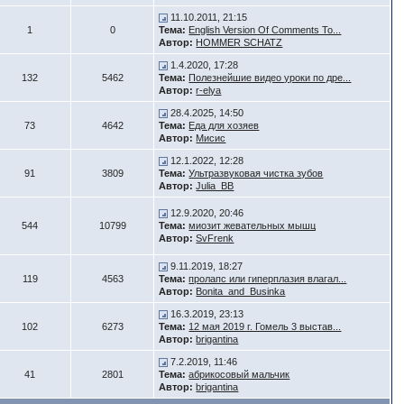
11.10.2011, 21:15
1
0
Тема:
English Version Of Comments To...
Автор:
HOMMER SCHATZ
1.4.2020, 17:28
132
5462
Тема:
Полезнейшие видео уроки по дре...
Автор:
r-elya
28.4.2025, 14:50
73
4642
Тема:
Еда для хозяев
Автор:
Мисис
12.1.2022, 12:28
91
3809
Тема:
Ультразвуковая чистка зубов
Автор:
Julia_BB
12.9.2020, 20:46
544
10799
Тема:
миозит жевательных мышц
Автор:
SvFrenk
9.11.2019, 18:27
119
4563
Тема:
пролапс или гиперплазия влагал...
Автор:
Bonita_and_Businka
16.3.2019, 23:13
102
6273
Тема:
12 мая 2019 г. Гомель 3 выстав...
Автор:
brigantina
7.2.2019, 11:46
41
2801
Тема:
абрикосовый мальчик
Автор:
brigantina