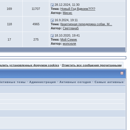
28.12.2024, 11:30
169
11707
Тема:
Новый Год Вдвоем?!?!?
Автор:
Мисис
16.9.2024, 19:11
118
4965
Тема:
Квартирная передержка собак. М...
Автор:
Светлана5
18.10.2020, 19:41
17
275
Тема:
Мой Семик
Автор:
мопсюля
далить установленные форумом cookies
·
Отметить все сообщения прочитанными
Активные темы
·
Администрация
·
Активные сегодня
·
Самые активные