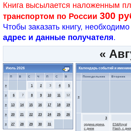
Книга высылается наложенным п
300 ру
транспортом по России
Чтобы заказать книгу, необходим
адрес и данные получателя
.
«
Авг
Июль 2026
Календарь событий и именин
П
В
С
Ч
П
С
В
Понедельник
Вторник
»
1
2
3
4
5
»
6
7
8
9
10
11
12
»
»
13
14
15
16
17
18
19
»
20
21
22
23
24
25
26
3
»
27
28
29
30
31
ордина ирина,
ES&Royal
с днем
Flash, с дне