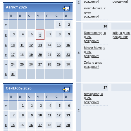
рождения!
рождения!
»
Август 2026
мопсЯночка, с
днем
П
В
С
Ч
П
С
В
рождения!
»
1
2
10
Rontouncrog, с
juilia, с днем
3
4
5
7
8
9
»
6
днем
рождения!
рождения!
»
10
11
12
13
14
15
16
Микки Маус, с
днем
»
»
17
18
19
20
21
22
23
рождения!
Zelia, с днем
»
24
25
26
27
28
29
30
рождения!
»
31
17
Сентябрь 2026
retoiopikott, с
П
В
С
Ч
П
С
В
днем
рождения!
»
1
2
3
4
5
6
»
»
7
8
9
10
11
12
13
»
14
15
16
17
18
19
20