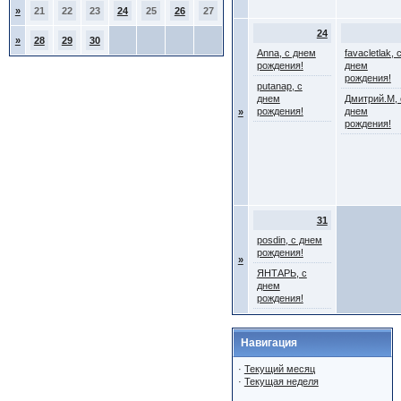
»
21
22
23
24
25
26
27
24
»
28
29
30
Anna, с днем
favacletlak, 
рождения!
днем
рождения!
putanap, с
днем
Дмитрий.М, 
рождения!
днем
»
рождения!
31
posdin, с днем
рождения!
»
ЯНТАРЬ, с
днем
рождения!
Навигация
·
Текущий месяц
·
Текущая неделя