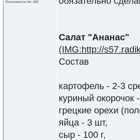
обязательно сдела
Пользователь №: 495
Салат "Ананас"
(IMG:
http://s57.rad
Состав
картофель - 2-3 ср
куриный окорочок - 
грецкие орехи (поло
яйца - 3 шт,
сыр - 100 г,