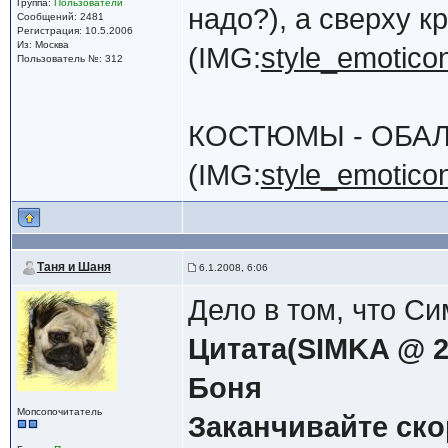
Группа:
Пользователи
надо?), а сверху к
Сообщений: 2481
Регистрация: 10.5.2006
Из: Москва
(IMG:
style_emoticons
Пользователь №: 312
КОСТЮМЫ - ОБАЛДЕ
(IMG:
style_emoticons
Таня и Шаня
6.1.2008, 6:06
Дело в том, что Си
Цитата(SIMKA @ 21
Боня
Мопсопочитатель
Заканчивайте ско