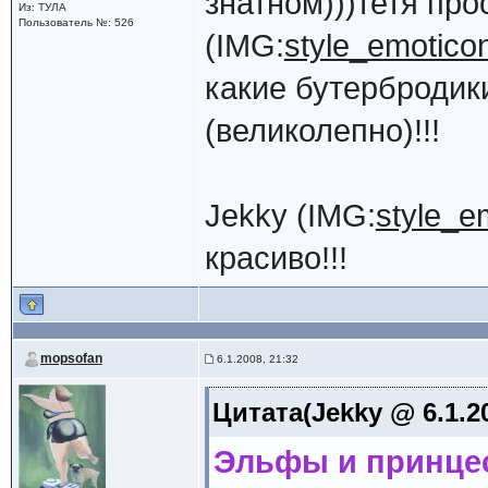
знатном)))тетя про
Из: ТУЛА
Пользователь №: 526
(IMG:
style_emoticons
какие бутербродики
(великолепно)!!!
Jekky (IMG:
style_em
красиво!!!
mopsofan
6.1.2008, 21:32
Цитата(Jekky @ 6.1.2
Эльфы и принце