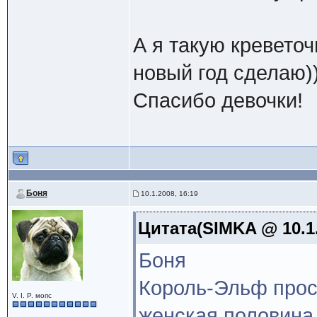
А я такую креветоч
новый год сделаю))
Спасибо девочки!
Боня
10.1.2008, 16:19
Цитата(SIMKA @ 10.1.
Боня
Король-Эльф прост
V. I. P. мопс
женская половина 