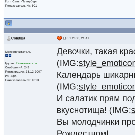
Из: г.Санкт-Петербург
Пользователь №: 301
Соняша
6.1.2008, 21:41
Девочки, такая кр
Мопсопочитатель
(IMG:
style_emoticon
Группа:
Пользователи
Сообщений: 243
Регистрация: 23.12.2007
Календарь шикарны
Из: Уфа
Пользователь №: 1313
(IMG:
style_emoticon
И салатик прям по
вкуснотища! (IMG:
s
Вы молодчинки про
Рождеством!