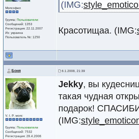
(IMG:
style_emotico
Мопсофил
Группа:
Пользователи
Сообщений: 1353
Красотищаа. (IMG:
Регистрация: 22.11.2007
Из: украина
Пользователь №: 1250
Боня
6.1.2008, 21:39
Jekky
, вы кудесни
такая чудная откр
подарок! СПАСИБ
V. I. P. мопс
(IMG:
style_emoticon
Группа:
Пользователи
Сообщений: 7532
Регистрация: 28.4.2006