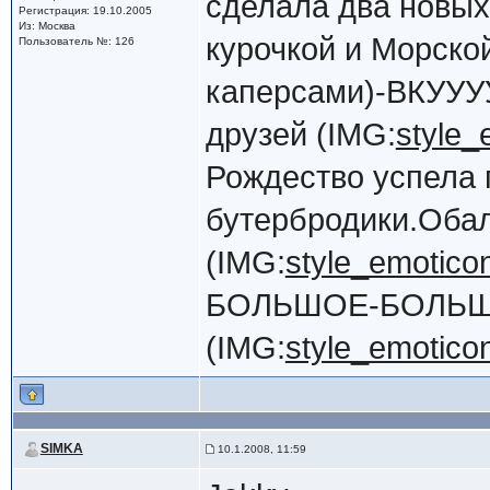
сделала два новых
Регистрация: 19.10.2005
Из: Москва
курочкой и Морско
Пользователь №: 126
каперсами)-ВКУУУ
друзей (IMG:
style_
Рождество успела
бутербродики.Оба
(IMG:
style_emoticons
БОЛЬШОЕ-БОЛЬШО
(IMG:
style_emoticons
SIMKA
10.1.2008, 11:59