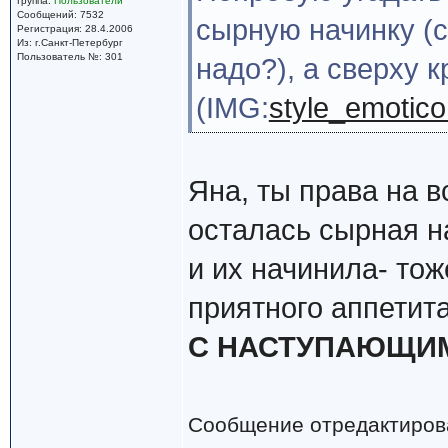
Группа:
Пользователи
Сообщений: 7532
сырную начинку (
Регистрация: 28.4.2006
Из: г.Санкт-Петербург
Пользователь №: 301
надо?), а сверху к
(IMG:
style_emoticon
Яна, ты права на в
осталась сырная н
и их начинила- то
приятного аппетита
С НАСТУПАЮЩИ
Сообщение отредактиро