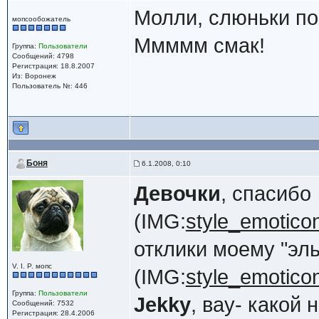
Молли, слюньки по
мопсообожатель
Ммммм смак!
Группа:
Пользователи
Сообщений: 4798
Регистрация: 18.8.2007
Из: Воронеж
Пользователь №: 446
Боня
6.1.2008, 0:10
Девочки
, спасибо
(IMG:
style_emoticon
отклики моему "эл
V. I. P. мопс
(IMG:
style_emoticons
Группа:
Пользователи
Jekky
, вау- какой
Сообщений: 7532
Регистрация: 28.4.2006