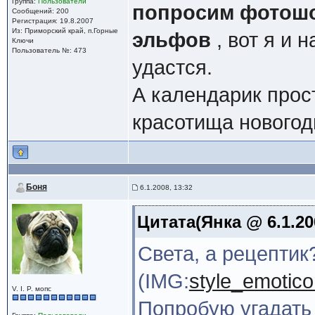
Группа:
Пользователи
попросим фотошо
Сообщений: 200
Регистрация: 19.8.2007
Из: Приморский край, п.Горные
эльфов
, вот я и 
Ключи
Пользователь №: 473
удастся.
А календарик прост
красотища новогод
Боня
6.1.2008, 13:32
Цитата(Янка @ 6.1.20
Света, а рецептик
(IMG:
style_emotico
V. I. P. мопс
Попробую угадать 