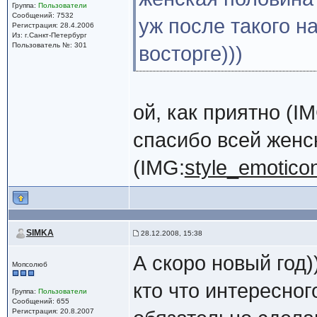
Группа:
Пользователи
Сообщений: 7532
уж после такого 
Регистрация: 28.4.2006
Из: г.Санкт-Петербург
Пользователь №: 301
восторге)))
ой, как приятно (I
спасибо всей женс
(IMG:
style_emoticon
SIMKA
28.12.2008, 15:38
А скоро новый год))
Мопсолюб
кто что интересног
Группа:
Пользователи
Сообщений: 655
Регистрация: 20.8.2007