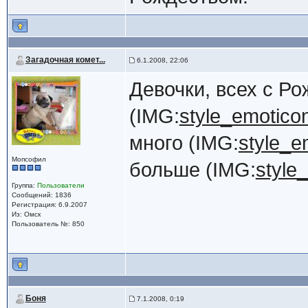
Загадочная комет...
6.1.2008, 22:06
Девочки, всех с Р
(IMG:
style_emoticon
много (IMG:
style_e
Мопсофил
больше (IMG:
style_
Группа:
Пользователи
Сообщений: 1836
Регистрация: 6.9.2007
Из: Омск
Пользователь №: 850
Боня
7.1.2008, 0:19