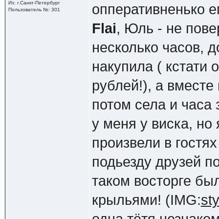
Из: г.Санкт-Петербург
опперативненько ег
Пользователь №: 301
Flai
, Юль - не пов
несколько часов, д
накупила ( кстати
рублей!), а вместе
потом села и часа 
у меня у виска, но
произвели в гостях
подьезду друзей по
таком восторге был
крыльями! (IMG:
sty