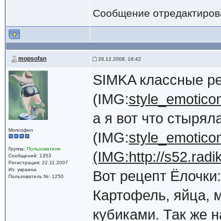
Сообщение отредактиро
mopsofan
28.12.2008, 16:42
SIMKA классные р
(IMG:
style_emoticon
а я вот что стырял
Мопсофил
(IMG:
style_emoticons
Группа:
Пользователи
(IMG:
http://s52.rad
Сообщений: 1353
Регистрация: 22.11.2007
Из: украина
Вот рецепт Ёлочки:
Пользователь №: 1250
Картофель, яйца, м
кубиками. Так же н