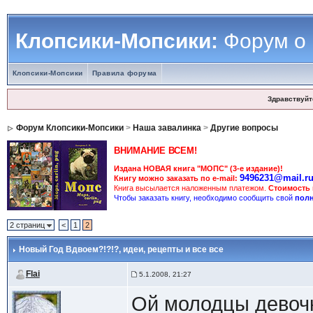
Клопсики-Мопсики:
Форум о
Клопсики-Мопсики
Правила форума
Здравствуйт
Форум Клопсики-Мопсики
>
Наша завалинка
>
Другие вопросы
ВНИМАНИЕ ВСЕМ!
Издана НОВАЯ книга "МОПС" (3-е издание)!
9496231@mail.r
Книгу можно заказать по e-mail:
Книга высылается наложенным платежом.
Стоимость
Чтобы заказать книгу, необходимо сообщить свой
полн
2 страниц
<
1
2
Новый Год Вдвоем?!?!?
, идеи, рецепты и все все
Flai
5.1.2008, 21:27
Ой молодцы девоч