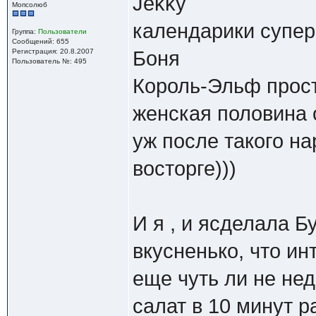
Jekky
Мопсолюб
календарики супер
Группа:
Пользователи
Сообщений: 655
Регистрация: 20.8.2007
Боня
Пользователь №: 495
Король-Эльф просто
женская половина 
уж после такого н
восторге)))
И я , и ясделала Б
вкусненько, что и
еще чуть ли не нед
салат в 10 минут р