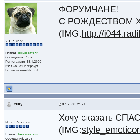
ФОРУМЧАНЕ!
С РОЖДЕСТВОМ 
(IMG:
http://i044.ra
V. I. P. мопс
Группа:
Пользователи
Сообщений: 7532
Регистрация: 28.4.2006
Из: г.Санкт-Петербург
Пользователь №: 301
Jekky
8.1.2008, 21:21
Хочу сказать СПА
Мопсообожатель
(IMG:
style_emoticon
Группа:
Пользователи
Сообщений: 2868