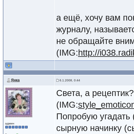
а ещё, хочу вам п
журналу, называетс
не обращайте вним
(IMG:
http://i038.ra
Янка
6.1.2008, 0:44
Света, а рецептик
(IMG:
style_emoticon
Попробую угадать (
админ
сырную начинку (с