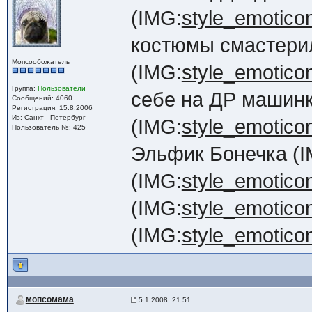
(IMG:
style_emoticons
костюмы смастери
Мопсообожатель
(IMG:
style_emoticon
Группа:
Пользователи
себе на ДР машинк
Сообщений: 4060
Регистрация: 15.8.2006
Из: Санкт - Петербург
(IMG:
style_emoticons
Пользователь №: 425
Эльфик Бонечка (I
(IMG:
style_emoticons
(IMG:
style_emoticons
(IMG:
style_emoticons
мопсомама
5.1.2008, 21:51