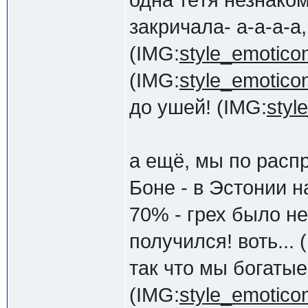
одна тётя незнако
закричала- а-а-а-а,
(IMG:
style_emoticon
(IMG:
style_emoticons
до ушей! (IMG:
styl
а ещё, мы по расп
Боне - в Эстонии н
70% - грех было не
получился! воть... 
так что мы богаты
(IMG:
style_emoticon