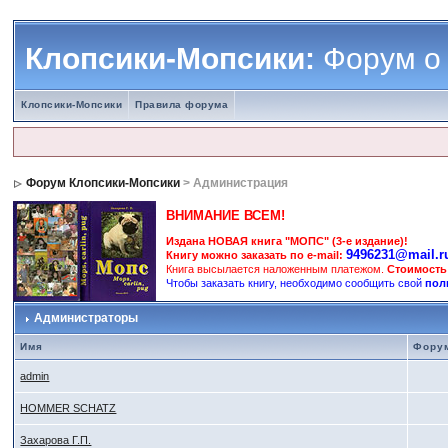
Клопсики-Мопсики:
Форум о
Клопсики-Мопсики
Правила форума
Форум Клопсики-Мопсики
> Администрация
ВНИМАНИЕ ВСЕМ!
Издана НОВАЯ книга "МОПС" (3-е издание)!
9496231@mail.r
Книгу можно заказать по e-mail:
Книга высылается наложенным платежом.
Стоимость
Чтобы заказать книгу, необходимо сообщить свой
пол
Администраторы
Имя
Фору
admin
HOMMER SCHATZ
Захарова Г.П.