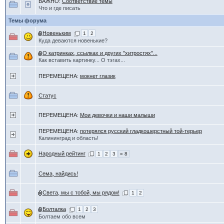
ВАЖНО:
Соответствие темы
Что и где писать
Темы форума
Новеньким
1
2
Куда деваются новенькие?
О катринках, ссылках и других "хитростях"...
Как вставить картинку... О тэгах...
ПЕРЕМЕЩЕНА:
мокнет глазик
Статус
ПЕРЕМЕЩЕНА:
Мои девочки и наши малыши
ПЕРЕМЕЩЕНА:
потерялся русский гладкошерстный той-терьер
Калининград и область!
Народный рейтинг
1
2
3
» 8
Сема, найдись!
Света, мы с тобой, мы рядом!
1
2
Болталка
1
2
3
Болтаем обо всем