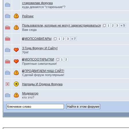
старожилам форума
куда деваются "старенькие"?
Рейтинг
Пользователи, которые не могут зарегистрироваться
1
2
3
» 5
Вам сюда
МОПСОАВАТАРЫ
1
2
3
» 7
3 Года Форуму И Сайту!
Ура!
МОПСООТКРЫТКИ
1
2
Приятные симпатяшки!
ПРОДВИГАЕМ НАШ САЙТ!
Сделай форум популярным!
Награды И Ордена Форума
Модератор
кто это?