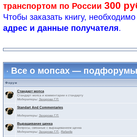
300 ру
транспортом по России
Чтобы заказать книгу, необходим
адрес и данные получателя
.
Все о мопсах — подфорум
Форум
Стандарт мопса
Стандарт мопса и комментарии к стандарту
Модераторы:
Захарова Г.П.
Standart And Commentaries
Модераторы:
Захарова Г.П.
Выращивание щенка
Вопросы, связаные с выращиванием щенка
Модераторы:
Захарова Г.П.
,
Rafaella