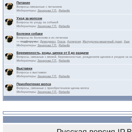
Питание
Вопросы связанные с питанием
Модераторы:
Захарова Г.П.
,
Rafaella
Уход за мопсом
Вопросы по уходу за собакой
Модераторы:
Захарова Г.П.
,
Rafaella
Болезни собаки
Вопросы по болезням и их лечению
— подфорумы:
Демодекоз
,
Глаза
,
Аллергия
,
Желудочно-кишечный тракт
,
Уши
Модераторы:
Захарова Г.П.
,
Rafaella
Беременность, роды, щенки от 0 до раздачи
Вопросы, связаные с вязкой, беременностью, рождением щенков и уходом за н
Модераторы:
Захарова Г.П.
,
Rafaella
Выставки
Вопросы о выставках
Модераторы:
Захарова Г.П.
,
Rafaella
Приобретение мопса
Вопросы, связаные с приобретением щенка мопса
Модераторы:
Захарова Г.П.
,
Rafaella