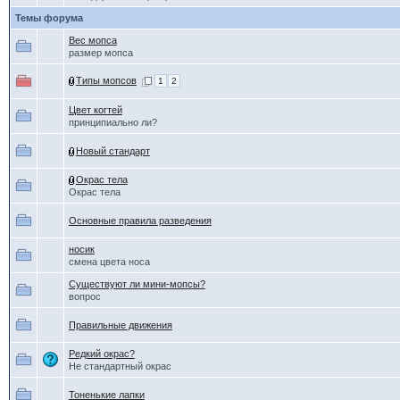
Темы форума
Вес мопса
размер мопса
Типы мопсов
1
2
Цвет когтей
принципиально ли?
Новый стандарт
Окрас тела
Окрас тела
Основные правила разведения
носик
смена цвета носа
Существуют ли мини-мопсы?
вопрос
Правильные движения
Редкий окрас?
Не стандартный окрас
Тоненькие лапки