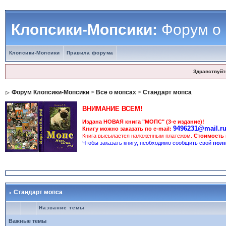
Клопсики-Мопсики:
Форум о
Клопсики-Мопсики
Правила форума
Здравствуйт
Форум Клопсики-Мопсики
>
Все о мопсах
>
Стандарт мопса
ВНИМАНИЕ ВСЕМ!
Издана НОВАЯ книга "МОПС" (3-е издание)!
9496231@mail.r
Книгу можно заказать по e-mail:
Книга высылается наложенным платежом.
Стоимость
Чтобы заказать книгу, необходимо сообщить свой
полн
Стандарт мопса
Название темы
Важные темы