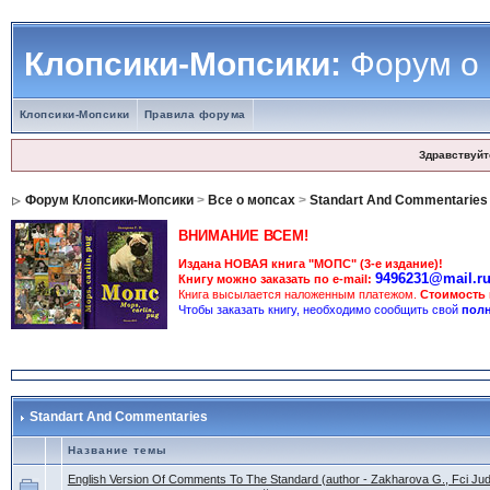
Клопсики-Мопсики:
Форум о
Клопсики-Мопсики
Правила форума
Здравствуйт
Форум Клопсики-Мопсики
>
Все о мопсах
>
Standart And Commentaries
ВНИМАНИЕ ВСЕМ!
Издана НОВАЯ книга "МОПС" (3-е издание)!
9496231@mail.r
Книгу можно заказать по e-mail:
Книга высылается наложенным платежом.
Стоимость
Чтобы заказать книгу, необходимо сообщить свой
полн
Standart And Commentaries
Название темы
English Version Of Comments To The Standard (author - Zakharova G., Fci Ju