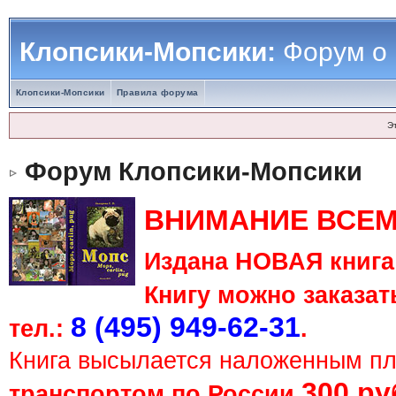
Клопсики-Мопсики:
Форум о
Клопсики-Мопсики
Правила форума
Э
Форум Клопсики-Мопсики
ВНИМАНИЕ ВСЕМ
Издана НОВАЯ книга 
Книгу можно заказать
8 (495) 949-62-31
тел.:
.
Книга высылается наложенным п
300 ру
транспортом по России