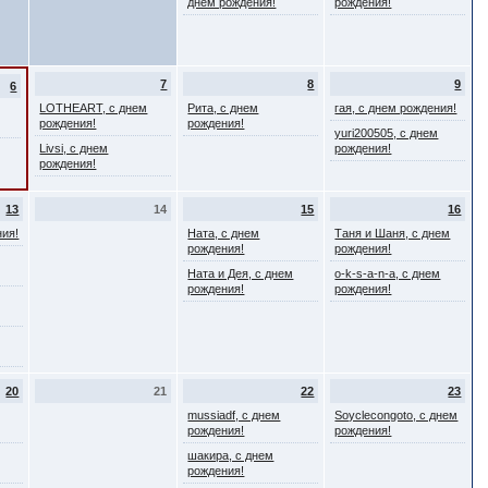
днем рождения!
рождения!
7
8
9
6
LOTHEART, с днем
Рита, с днем
гая, с днем рождения!
рождения!
рождения!
yuri200505, с днем
Livsi, с днем
рождения!
рождения!
13
14
15
16
ния!
Натa, с днем
Таня и Шаня, с днем
рождения!
рождения!
Ната и Дея, с днем
o-k-s-a-n-a, с днем
рождения!
рождения!
20
21
22
23
mussiadf, с днем
Soyclecongoto, с днем
рождения!
рождения!
шакира, с днем
рождения!