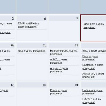
3
4
5
на, с днем
ES&Royal Flash, с
Вале джуг, с днем
днем рождения!
рождения!
, с днем
10
11
12
g, с днем
juilia, с днем рождения!
Heargonograby, с днем
Irina, с днем рожде
рождения!
Инга, с днем
, с днем
ALIKA, с днем
рождения!
рождения!
Nastenka, с днем
м
Афрня, с днем
рождения!
рождения!
Alissasom, с днем
рождения!
17
18
19
, с днем
Ренат, с днем
leomama, с днем
рождения!
рождения!
LOV707, с днем
рождения!