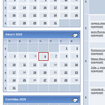
»
»
13
14
15
16
17
18
19
»
20
21
22
23
24
25
26
»
27
28
29
30
31
ордина ири
рождения!
»
мопсЯночка
Август 2026
рождения!
П
В
С
Ч
П
С
В
»
1
2
Rontouncro
рождения!
3
4
5
7
8
9
»
6
Микки Маус
»
рождения!
»
10
11
12
13
14
15
16
Zelia, с дне
рождения!
»
17
18
19
20
21
22
23
»
24
25
26
27
28
29
30
»
31
retoiopikott
рождения!
»
Сентябрь 2026