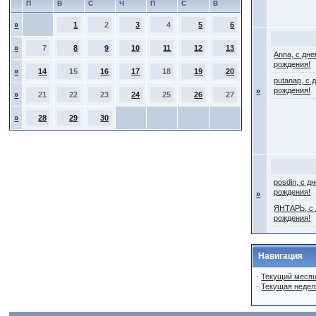
П
В
С
Ч
П
С
В
»
1
2
3
4
5
6
»
7
8
9
10
11
12
13
Anna, с дн
рождения!
»
14
15
16
17
18
19
20
putanap, с 
рождения!
»
»
21
22
23
24
25
26
27
»
28
29
30
posdin, с д
рождения!
»
ЯНТАРЬ, с
рождения!
Навигация
·
Текущий меся
·
Текущая недел