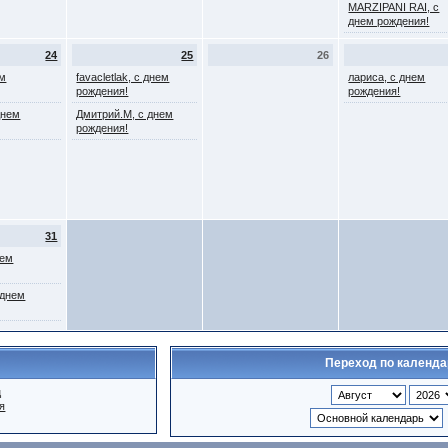
MARZIPANI RAI, с
днем рождения!
24
25
26
ем
favacletlak, с днем
лариса, с днем
рождения!
рождения!
днем
Дмитрий.М, с днем
рождения!
31
нем
 днем
Переход по календ
ц
я