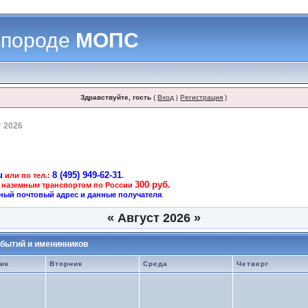
 породе
МОПС
Здравствуйте, гость
(
Вход
|
Регистрация
)
т 2026
u
8 (495) 949-62-31
или по тел.:
.
300 руб.
 наземным транспортом по России
ный почтовый адрес и данные получателя
.
«
Август 2026
»
бытий и именинников
ик
Вторник
Среда
Четверг