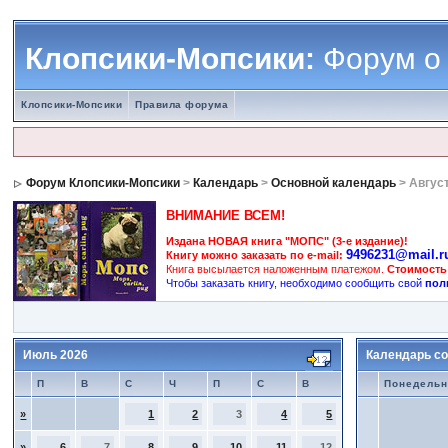
Клопсики-Мопсики:
Форум о
Клопсики-Мопсики
Правила форума
Форум Клопсики-Мопсики
>
Календарь
>
Основной календарь
> Авгус
ВНИМАНИЕ ВСЕМ!
Издана НОВАЯ книга "МОПС" (3-е издание)!
9496231@mail.r
Книгу можно заказать по e-mail:
Книга высылается наложенным платежом.
Стоимость
Чтобы заказать книгу, необходимо сообщить свой
пол
Июль 2026
Календарь со
П
В
С
Ч
П
С
В
Понедельн
»
1
2
3
4
5
»
6
7
8
9
10
11
12