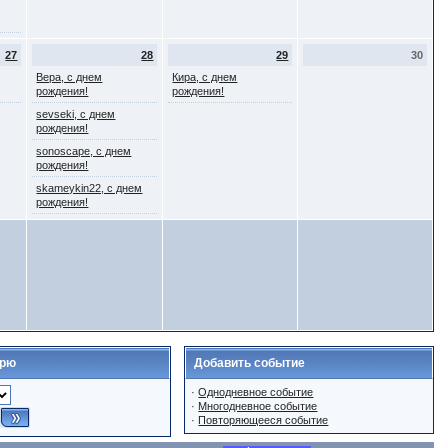
27
28
29
30
Вера, с днем
Кира, с днем
рождения!
рождения!
sevseki, с днем
рождения!
sonoscape, с днем
рождения!
skameykin22, с днем
рождения!
арю
Добавить событие
·
Однодневное событие
·
Многодневное событие
·
Повторяющееся событие