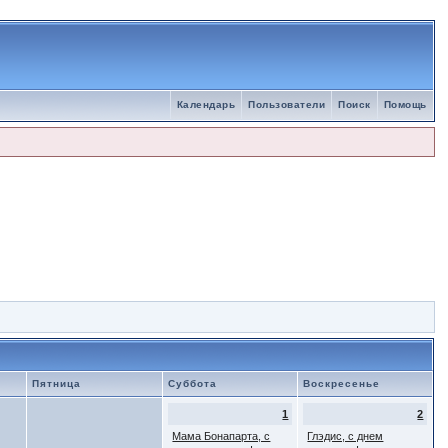
Календарь
Пользователи
Поиск
Помощь
Пятница
Суббота
Воскресенье
1
2
Мама Бонапарта, с
Глэдис, с днем