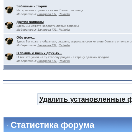
Забавные истории
Интересные случаи из жизни Вашего питомца
Модераторы:
Захарова Г.П.
,
Rafaella
Другие вопросы
Здесь Вы можете задавать любые вопросы
Модераторы:
Захарова Г.П.
,
Rafaella
Обо всем...
Здесь Вы можете общаться, спорить, выражать свое мнение болтать о полезно
Модераторы:
Захарова Г.П.
,
Rafaella
В память о наших друзьях...
О тех, кто ушел на ту сторону радуги - в страну далеких предков
Модераторы:
Захарова Г.П.
,
Rafaella
Удалить установленные 
Статистика форума