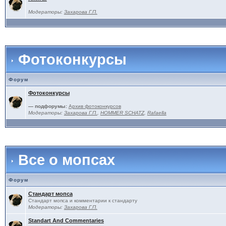
Модераторы:
Захарова Г.П.
Фотоконкурсы
Форум
Фотоконкурсы
— подфорумы:
Архив фотоконкурсов
Модераторы:
Захарова Г.П.
,
HOMMER SCHATZ
,
Rafaella
Все о мопсах
Форум
Стандарт мопса
Стандарт мопса и комментарии к стандарту
Модераторы:
Захарова Г.П.
Standart And Commentaries