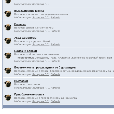
Модераторы:
Захарова Г.П.
Выращивание щенка
Вопросы, связаные с выращиванием щенка
Модераторы:
Захарова Г.П.
,
Rafaella
Питание
Вопросы связанные с питанием
Модераторы:
Захарова Г.П.
,
Rafaella
Уход за мопсом
Вопросы по уходу за собакой
Модераторы:
Захарова Г.П.
,
Rafaella
Болезни собаки
Вопросы по болезням и их лечению
— подфорумы:
Демодекоз
,
Глаза
,
Аллергия
,
Желудочно-кишечный тракт
,
Уши
Модераторы:
Захарова Г.П.
,
Rafaella
Беременность, роды, щенки от 0 до раздачи
Вопросы, связаные с вязкой, беременностью, рождением щенков и уходом за н
Модераторы:
Захарова Г.П.
,
Rafaella
Выставки
Вопросы о выставках
Модераторы:
Захарова Г.П.
,
Rafaella
Приобретение мопса
Вопросы, связаные с приобретением щенка мопса
Модераторы:
Захарова Г.П.
,
Rafaella