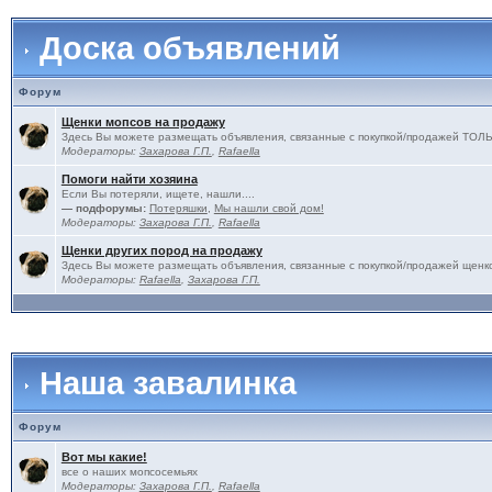
Доска объявлений
Форум
Щенки мопсов на продажу
Здесь Вы можете размещать объявления, связанные с покупкой/продажей 
Модераторы:
Захарова Г.П.
,
Rafaella
Помоги найти хозяина
Если Вы потеряли, ищете, нашли....
— подфорумы:
Потеряшки
,
Мы нашли свой дом!
Модераторы:
Захарова Г.П.
,
Rafaella
Щенки других пород на продажу
Здесь Вы можете размещать объявления, связанные с покупкой/продажей щенко
Модераторы:
Rafaella
,
Захарова Г.П.
Наша завалинка
Форум
Вот мы какие!
все о наших мопсосемьях
Модераторы:
Захарова Г.П.
,
Rafaella