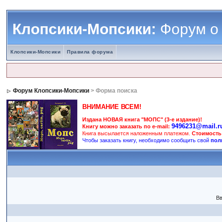
Клопсики-Мопсики:
Форум о
Клопсики-Мопсики
Правила форума
Форум Клопсики-Мопсики
> Форма поиска
ВНИМАНИЕ ВСЕМ!
Издана НОВАЯ книга "МОПС" (3-е издание)!
9496231@mail.r
Книгу можно заказать по e-mail:
Книга высылается наложенным платежом.
Стоимость
Чтобы заказать книгу, необходимо сообщить свой
пол
Вв