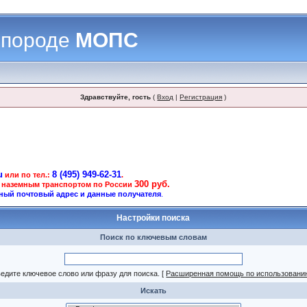
 породе
МОПС
Здравствуйте, гость
(
Вход
|
Регистрация
)
u
8 (495) 949-62-31
или по тел.:
.
300 руб.
 наземным транспортом по России
ный почтовый адрес и данные получателя
.
Настройки поиска
Поиск по ключевым словам
едите ключевое слово или фразу для поиска.
[
Расширенная помощь по использовани
Искать