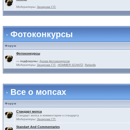
Модераторы:
Захарова Г.П.
Фотоконкурсы
Форум
Фотоконкурсы
— подфорумы:
Архив фотоконкурсов
Модераторы:
Захарова Г.П.
,
HOMMER SCHATZ
,
Rafaella
Все о мопсах
Форум
Стандарт мопса
Стандарт мопса и комментарии к стандарту
Модераторы:
Захарова Г.П.
Standart And Commentaries