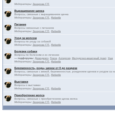
Модераторы:
Захарова Г.П.
Выращивание щенка
Вопросы, связаные с выращиванием щенка
Модераторы:
Захарова Г.П.
,
Rafaella
Питание
Вопросы связанные с питанием
Модераторы:
Захарова Г.П.
,
Rafaella
Уход за мопсом
Вопросы по уходу за собакой
Модераторы:
Захарова Г.П.
,
Rafaella
Болезни собаки
Вопросы по болезням и их лечению
— подфорумы:
Демодекоз
,
Глаза
,
Аллергия
,
Желудочно-кишечный тракт
,
Уши
Модераторы:
Захарова Г.П.
,
Rafaella
Беременность, роды, щенки от 0 до раздачи
Вопросы, связаные с вязкой, беременностью, рождением щенков и уходом за н
Модераторы:
Захарова Г.П.
,
Rafaella
Выставки
Вопросы о выставках
Модераторы:
Захарова Г.П.
,
Rafaella
Приобретение мопса
Вопросы, связаные с приобретением щенка мопса
Модераторы:
Захарова Г.П.
,
Rafaella