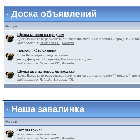
Доска объявлений
Форум
Щенки мопсов на продажу
Здесь Вы можете размещать объявления, связанные с покупкой/продажей 
Модераторы:
Захарова Г.П.
,
Rafaella
Помоги найти хозяина
Если Вы потеряли, ищете, нашли....
— подфорумы:
Потеряшки
,
Мы нашли свой дом!
Модераторы:
Захарова Г.П.
,
Rafaella
Щенки других пород на продажу
Здесь Вы можете размещать объявления, связанные с покупкой/продажей щенко
Модераторы:
Rafaella
,
Захарова Г.П.
Наша завалинка
Форум
Вот мы какие!
все о наших мопсосемьях
Модераторы:
Захарова Г.П.
,
Rafaella