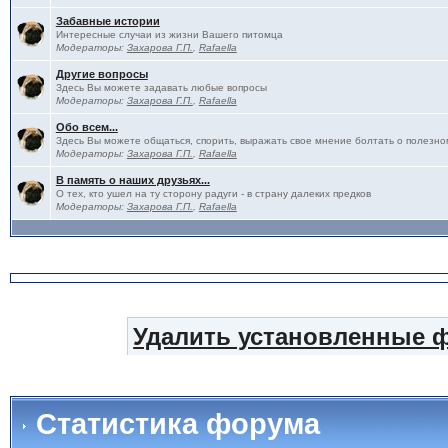
Забавные истории
Интересные случаи из жизни Вашего питомца
Модераторы:
Захарова Г.П.
,
Rafaella
Другие вопросы
Здесь Вы можете задавать любые вопросы
Модераторы:
Захарова Г.П.
,
Rafaella
Обо всем...
Здесь Вы можете общаться, спорить, выражать свое мнение болтать о полезно
Модераторы:
Захарова Г.П.
,
Rafaella
В память о наших друзьях...
О тех, кто ушел на ту сторону радуги - в страну далеких предков
Модераторы:
Захарова Г.П.
,
Rafaella
Удалить установленные 
Статистика форума