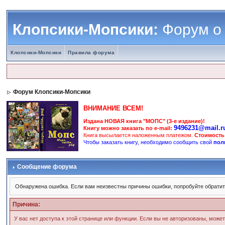
Клопсики-Мопсики:
Форум о
Клопсики-Мопсики
Правила форума
Форум Клопсики-Мопсики
ВНИМАНИЕ ВСЕМ!
Издана НОВАЯ книга "МОПС" (3-е издание)!
9496231@mail.r
Книгу можно заказать по e-mail:
Книга высылается наложенным платежом.
Стоимость
Чтобы заказать книгу, необходимо сообщить свой
пол
Сообщение форума
Обнаружена ошибка. Если вам неизвестны причины ошибки, попробуйте обрати
Причина:
У вас нет доступа к этой странице или функции. Если вы не авторизованы, може