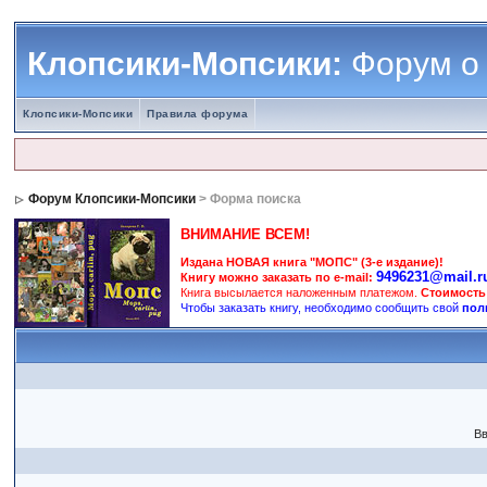
Клопсики-Мопсики:
Форум о
Клопсики-Мопсики
Правила форума
Форум Клопсики-Мопсики
> Форма поиска
ВНИМАНИЕ ВСЕМ!
Издана НОВАЯ книга "МОПС" (3-е издание)!
9496231@mail.r
Книгу можно заказать по e-mail:
Книга высылается наложенным платежом.
Стоимость
Чтобы заказать книгу, необходимо сообщить свой
пол
Вв