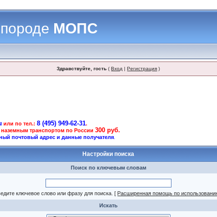
 породе
МОПС
Здравствуйте, гость
(
Вход
|
Регистрация
)
u
8 (495) 949-62-31
или по тел.:
.
300 руб.
 наземным транспортом по России
ный почтовый адрес и данные получателя
.
Настройки поиска
Поиск по ключевым словам
едите ключевое слово или фразу для поиска.
[
Расширенная помощь по использовани
Искать