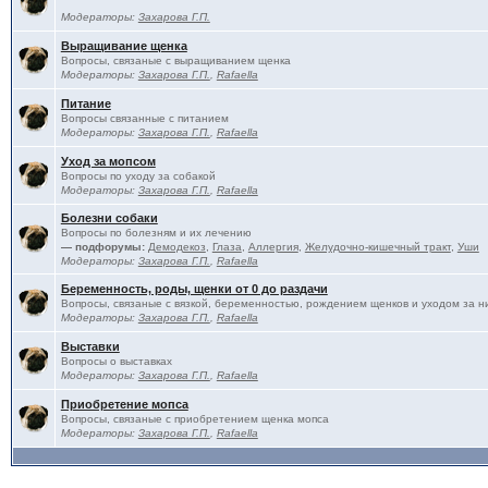
Модераторы:
Захарова Г.П.
Выращивание щенка
Вопросы, связаные с выращиванием щенка
Модераторы:
Захарова Г.П.
,
Rafaella
Питание
Вопросы связанные с питанием
Модераторы:
Захарова Г.П.
,
Rafaella
Уход за мопсом
Вопросы по уходу за собакой
Модераторы:
Захарова Г.П.
,
Rafaella
Болезни собаки
Вопросы по болезням и их лечению
— подфорумы:
Демодекоз
,
Глаза
,
Аллергия
,
Желудочно-кишечный тракт
,
Уши
Модераторы:
Захарова Г.П.
,
Rafaella
Беременность, роды, щенки от 0 до раздачи
Вопросы, связаные с вязкой, беременностью, рождением щенков и уходом за н
Модераторы:
Захарова Г.П.
,
Rafaella
Выставки
Вопросы о выставках
Модераторы:
Захарова Г.П.
,
Rafaella
Приобретение мопса
Вопросы, связаные с приобретением щенка мопса
Модераторы:
Захарова Г.П.
,
Rafaella