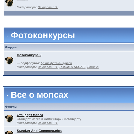
Модераторы:
Захарова Г.П.
Фотоконкурсы
Форум
Фотоконкурсы
— подфорумы:
Архив фотоконкурсов
Модераторы:
Захарова Г.П.
,
HOMMER SCHATZ
,
Rafaella
Все о мопсах
Форум
Стандарт мопса
Стандарт мопса и комментарии к стандарту
Модераторы:
Захарова Г.П.
Standart And Commentaries