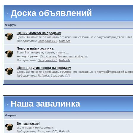
Доска объявлений
Форум
Щенки мопсов на продажу
Здесь Вы можете размещать объявления, связанные с покупкой/продажей 
Модераторы:
Захарова Г.П.
,
Rafaella
Помоги найти хозяина
Если Вы потеряли, ищете, нашли....
— подфорумы:
Потеряшки
,
Мы нашли свой дом!
Модераторы:
Захарова Г.П.
,
Rafaella
Щенки других пород на продажу
Здесь Вы можете размещать объявления, связанные с покупкой/продажей щенко
Модераторы:
Rafaella
,
Захарова Г.П.
Наша завалинка
Форум
Вот мы какие!
все о наших мопсосемьях
Модераторы:
Захарова Г.П.
,
Rafaella