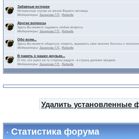
Забавные истории
Интересные случаи из жизни Вашего питомца
Модераторы:
Захарова Г.П.
,
Rafaella
Другие вопросы
Здесь Вы можете задавать любые вопросы
Модераторы:
Захарова Г.П.
,
Rafaella
Обо всем...
Здесь Вы можете общаться, спорить, выражать свое мнение болтать о полезно
Модераторы:
Захарова Г.П.
,
Rafaella
В память о наших друзьях...
О тех, кто ушел на ту сторону радуги - в страну далеких предков
Модераторы:
Захарова Г.П.
,
Rafaella
Удалить установленные 
Статистика форума