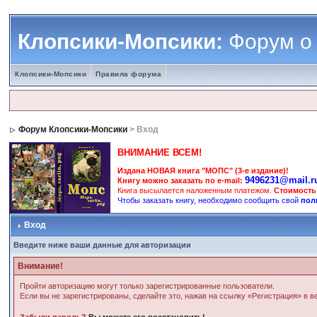
Клопсики-Мопсики:
Форум о
Клопсики-Мопсики
Правила форума
Форум Клопсики-Мопсики
> Вход
ВНИМАНИЕ ВСЕМ!
Издана НОВАЯ книга "МОПС" (3-е издание)!
9496231@mail.r
Книгу можно заказать по e-mail:
Книга высылается наложенным платежом.
Стоимость
Чтобы заказать книгу, необходимо сообщить свой
пол
Вход
Введите ниже ваши данные для авторизации
Внимание!
Пройти авторизацию могут только зарегистрированные пользователи.
Если вы не зарегистрированы, сделайте это, нажав на ссылку «Регистрация» в 