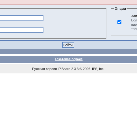
Опции
Зап
Есл
пар
тол
Текстовая версия
Русская версия
IP.Board
2.3.3 © 2026
IPS, Inc
.