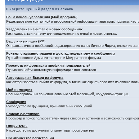
Выберите раздел
Выберите нужный раздел из списка
Ваша панель управления (Мой профиль)
Редактирование контактной и персональной информации, аватаров, подписи, наст
Уведомление на e-mail о новых сообщениях
Как подписаться на тему для уведомления по e-mail о новых ответах.
Ваш личный ящик (PM)
Отправка личных сообщений, редактирование папок Личного Ящика, слежение за
Контакт с администрацией и доклад модератору о сообщениях
Где найти список Администраторов и Модераторов форума.
Просмотр информации профиля пользователей
Где можно найти контактную информацию пользователя.
Авторизация и Выход из форума
Как авторизоваться, выйти из форума, а также как скрыть своё имя из списка по
Мой помощник
Полный справочник по использованию этой маленькой, но удобной функции.
Сообщения
Руководство по функциям, при написании сообщений.
Список участников
Просмотр и поиск пользователей через список участников и возможность сортиро
Опции темы
Руководство по доступным опциям, при просмотре тем.
Преимущества регистрации