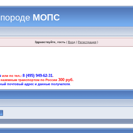
 породе
МОПС
Здравствуйте, гость
(
Вход
|
Регистрация
)
u
8 (495) 949-62-31
или по тел.:
.
300 руб.
 наземным транспортом по России
ный почтовый адрес и данные получателя
.