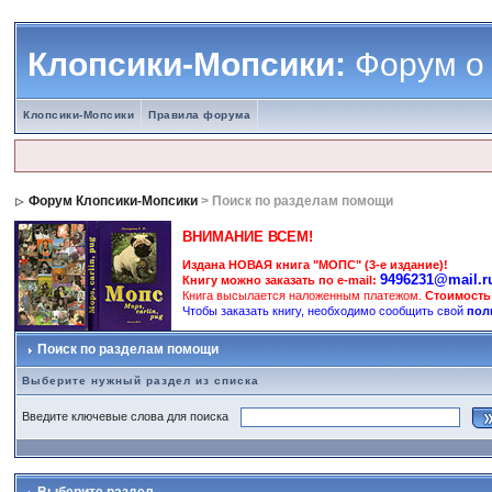
Клопсики-Мопсики:
Форум о
Клопсики-Мопсики
Правила форума
Форум Клопсики-Мопсики
> Поиск по разделам помощи
ВНИМАНИЕ ВСЕМ!
Издана НОВАЯ книга "МОПС" (3-е издание)!
9496231@mail.r
Книгу можно заказать по e-mail:
Книга высылается наложенным платежом.
Стоимость
Чтобы заказать книгу, необходимо сообщить свой
пол
Поиск по разделам помощи
Выберите нужный раздел из списка
Введите ключевые слова для поиска