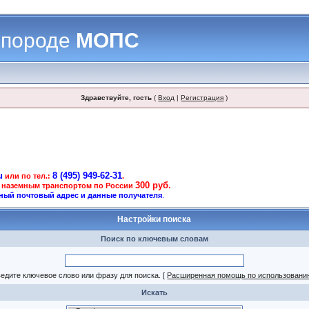
 породе
МОПС
Здравствуйте, гость
(
Вход
|
Регистрация
)
u
8 (495) 949-62-31
или по тел.:
.
300 руб.
 наземным транспортом по России
ный почтовый адрес и данные получателя
.
Настройки поиска
Поиск по ключевым словам
едите ключевое слово или фразу для поиска.
[
Расширенная помощь по использовани
Искать