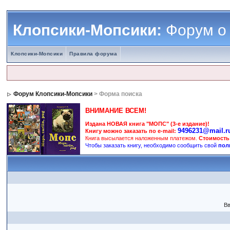
Клопсики-Мопсики:
Форум о
Клопсики-Мопсики
Правила форума
Форум Клопсики-Мопсики
> Форма поиска
ВНИМАНИЕ ВСЕМ!
Издана НОВАЯ книга "МОПС" (3-е издание)!
9496231@mail.r
Книгу можно заказать по e-mail:
Книга высылается наложенным платежом.
Стоимость
Чтобы заказать книгу, необходимо сообщить свой
пол
Вв