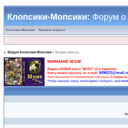
Клопсики-Мопсики:
Форум о
Клопсики-Мопсики
Правила форума
Форум Клопсики-Мопсики
> Форма поиска
ВНИМАНИЕ ВСЕМ!
Издана НОВАЯ книга "МОПС" (3-е издание)!
9496231@mail.r
Книгу можно заказать по e-mail:
Книга высылается наложенным платежом.
Стоимость
Чтобы заказать книгу, необходимо сообщить свой
пол
Вв