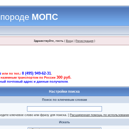
 породе
МОПС
Здравствуйте, гость
(
Вход
|
Регистрация
)
u
8 (495) 949-62-31
или по тел.:
.
300 руб.
 наземным транспортом по России
ный почтовый адрес и данные получателя
.
Настройки поиска
Поиск по ключевым словам
едите ключевое слово или фразу для поиска.
[
Расширенная помощь по использовани
Искать