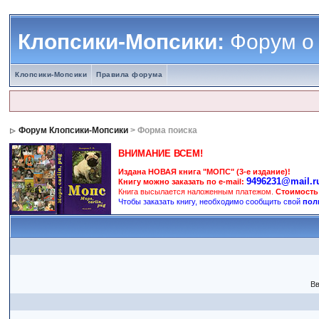
Клопсики-Мопсики:
Форум о
Клопсики-Мопсики
Правила форума
Форум Клопсики-Мопсики
> Форма поиска
ВНИМАНИЕ ВСЕМ!
Издана НОВАЯ книга "МОПС" (3-е издание)!
9496231@mail.r
Книгу можно заказать по e-mail:
Книга высылается наложенным платежом.
Стоимость
Чтобы заказать книгу, необходимо сообщить свой
пол
Вв