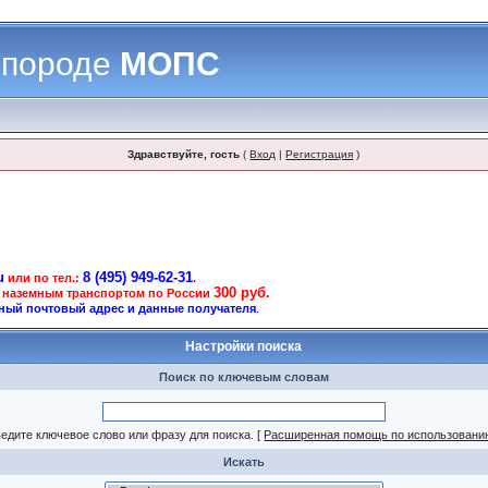
 породе
МОПС
Здравствуйте, гость
(
Вход
|
Регистрация
)
u
8 (495) 949-62-31
или по тел.:
.
300 руб.
 наземным транспортом по России
ный почтовый адрес и данные получателя
.
Настройки поиска
Поиск по ключевым словам
едите ключевое слово или фразу для поиска.
[
Расширенная помощь по использовани
Искать