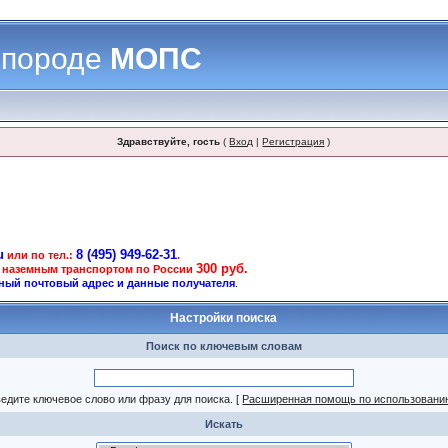
 породе
МОПС
Здравствуйте, гость
(
Вход
|
Регистрация
)
u
8 (495) 949-62-31
или по тел.:
.
300 руб.
 наземным транспортом по России
ный почтовый адрес и данные получателя
.
Настройки поиска
Поиск по ключевым словам
едите ключевое слово или фразу для поиска.
[
Расширенная помощь по использовани
Искать