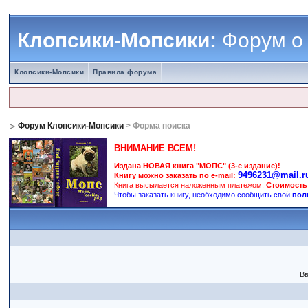
Клопсики-Мопсики:
Форум о
Клопсики-Мопсики
Правила форума
Форум Клопсики-Мопсики
> Форма поиска
ВНИМАНИЕ ВСЕМ!
Издана НОВАЯ книга "МОПС" (3-е издание)!
9496231@mail.r
Книгу можно заказать по e-mail:
Книга высылается наложенным платежом.
Стоимость
Чтобы заказать книгу, необходимо сообщить свой
пол
Вв