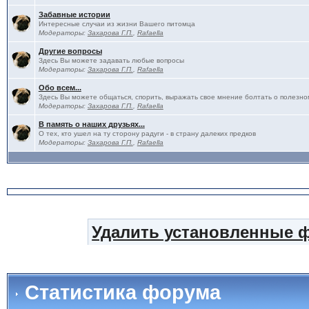
Забавные истории
Интересные случаи из жизни Вашего питомца
Модераторы:
Захарова Г.П.
,
Rafaella
Другие вопросы
Здесь Вы можете задавать любые вопросы
Модераторы:
Захарова Г.П.
,
Rafaella
Обо всем...
Здесь Вы можете общаться, спорить, выражать свое мнение болтать о полезно
Модераторы:
Захарова Г.П.
,
Rafaella
В память о наших друзьях...
О тех, кто ушел на ту сторону радуги - в страну далеких предков
Модераторы:
Захарова Г.П.
,
Rafaella
Удалить установленные 
Статистика форума