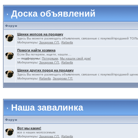
Доска объявлений
Форум
Щенки мопсов на продажу
Здесь Вы можете размещать объявления, связанные с покупкой/продажей 
Модераторы:
Захарова Г.П.
,
Rafaella
Помоги найти хозяина
Если Вы потеряли, ищете, нашли....
— подфорумы:
Потеряшки
,
Мы нашли свой дом!
Модераторы:
Захарова Г.П.
,
Rafaella
Щенки других пород на продажу
Здесь Вы можете размещать объявления, связанные с покупкой/продажей щенко
Модераторы:
Rafaella
,
Захарова Г.П.
Наша завалинка
Форум
Вот мы какие!
все о наших мопсосемьях
Модераторы:
Захарова Г.П.
,
Rafaella