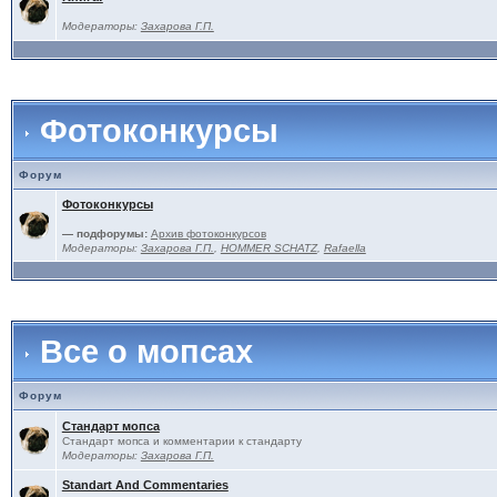
Модераторы:
Захарова Г.П.
Фотоконкурсы
Форум
Фотоконкурсы
— подфорумы:
Архив фотоконкурсов
Модераторы:
Захарова Г.П.
,
HOMMER SCHATZ
,
Rafaella
Все о мопсах
Форум
Стандарт мопса
Стандарт мопса и комментарии к стандарту
Модераторы:
Захарова Г.П.
Standart And Commentaries