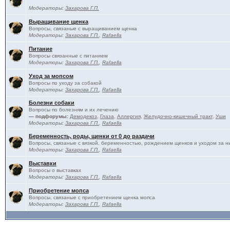
Модераторы:
Захарова Г.П.
Выращивание щенка
Вопросы, связаные с выращиванием щенка
Модераторы:
Захарова Г.П.
,
Rafaella
Питание
Вопросы связанные с питанием
Модераторы:
Захарова Г.П.
,
Rafaella
Уход за мопсом
Вопросы по уходу за собакой
Модераторы:
Захарова Г.П.
,
Rafaella
Болезни собаки
Вопросы по болезням и их лечению
— подфорумы:
Демодекоз
,
Глаза
,
Аллергия
,
Желудочно-кишечный тракт
,
Уши
Модераторы:
Захарова Г.П.
,
Rafaella
Беременность, роды, щенки от 0 до раздачи
Вопросы, связаные с вязкой, беременностью, рождением щенков и уходом за н
Модераторы:
Захарова Г.П.
,
Rafaella
Выставки
Вопросы о выставках
Модераторы:
Захарова Г.П.
,
Rafaella
Приобретение мопса
Вопросы, связаные с приобретением щенка мопса
Модераторы:
Захарова Г.П.
,
Rafaella