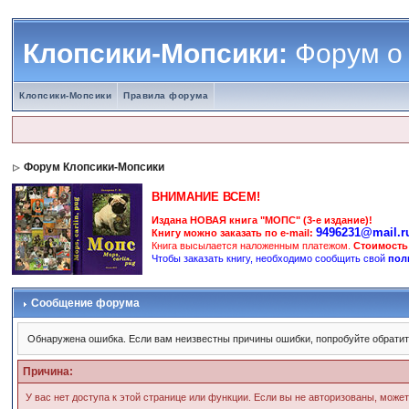
Клопсики-Мопсики:
Форум о
Клопсики-Мопсики
Правила форума
Форум Клопсики-Мопсики
ВНИМАНИЕ ВСЕМ!
Издана НОВАЯ книга "МОПС" (3-е издание)!
9496231@mail.r
Книгу можно заказать по e-mail:
Книга высылается наложенным платежом.
Стоимость
Чтобы заказать книгу, необходимо сообщить свой
пол
Сообщение форума
Обнаружена ошибка. Если вам неизвестны причины ошибки, попробуйте обрати
Причина:
У вас нет доступа к этой странице или функции. Если вы не авторизованы, може