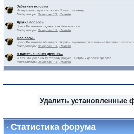
Забавные истории
Интересные случаи из жизни Вашего питомца
Модераторы:
Захарова Г.П.
,
Rafaella
Другие вопросы
Здесь Вы можете задавать любые вопросы
Модераторы:
Захарова Г.П.
,
Rafaella
Обо всем...
Здесь Вы можете общаться, спорить, выражать свое мнение болтать о полезно
Модераторы:
Захарова Г.П.
,
Rafaella
В память о наших друзьях...
О тех, кто ушел на ту сторону радуги - в страну далеких предков
Модераторы:
Захарова Г.П.
,
Rafaella
Удалить установленные 
Статистика форума