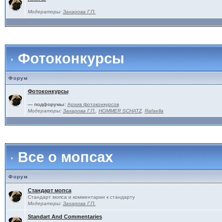
Модераторы:
Захарова Г.П.
Фотоконкурсы
Форум
Фотоконкурсы
— подфорумы:
Архив фотоконкурсов
Модераторы:
Захарова Г.П.
,
HOMMER SCHATZ
,
Rafaella
Все о мопсах
Форум
Стандарт мопса
Стандарт мопса и комментарии к стандарту
Модераторы:
Захарова Г.П.
Standart And Commentaries