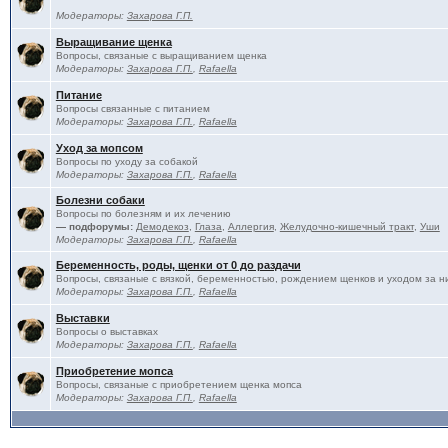
Модераторы:
Захарова Г.П.
Выращивание щенка
Вопросы, связаные с выращиванием щенка
Модераторы:
Захарова Г.П.
,
Rafaella
Питание
Вопросы связанные с питанием
Модераторы:
Захарова Г.П.
,
Rafaella
Уход за мопсом
Вопросы по уходу за собакой
Модераторы:
Захарова Г.П.
,
Rafaella
Болезни собаки
Вопросы по болезням и их лечению
— подфорумы:
Демодекоз
,
Глаза
,
Аллергия
,
Желудочно-кишечный тракт
,
Уши
Модераторы:
Захарова Г.П.
,
Rafaella
Беременность, роды, щенки от 0 до раздачи
Вопросы, связаные с вязкой, беременностью, рождением щенков и уходом за н
Модераторы:
Захарова Г.П.
,
Rafaella
Выставки
Вопросы о выставках
Модераторы:
Захарова Г.П.
,
Rafaella
Приобретение мопса
Вопросы, связаные с приобретением щенка мопса
Модераторы:
Захарова Г.П.
,
Rafaella