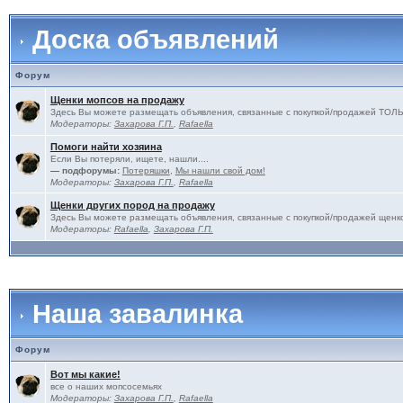
Доска объявлений
Форум
Щенки мопсов на продажу
Здесь Вы можете размещать объявления, связанные с покупкой/продажей 
Модераторы:
Захарова Г.П.
,
Rafaella
Помоги найти хозяина
Если Вы потеряли, ищете, нашли....
— подфорумы:
Потеряшки
,
Мы нашли свой дом!
Модераторы:
Захарова Г.П.
,
Rafaella
Щенки других пород на продажу
Здесь Вы можете размещать объявления, связанные с покупкой/продажей щенко
Модераторы:
Rafaella
,
Захарова Г.П.
Наша завалинка
Форум
Вот мы какие!
все о наших мопсосемьях
Модераторы:
Захарова Г.П.
,
Rafaella