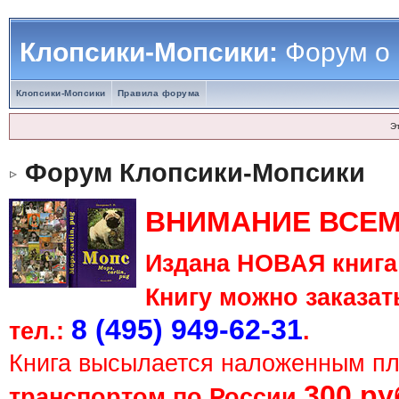
Клопсики-Мопсики:
Форум о
Клопсики-Мопсики
Правила форума
Э
Форум Клопсики-Мопсики
ВНИМАНИЕ ВСЕМ
Издана НОВАЯ книга 
Книгу можно заказать
8 (495) 949-62-31
тел.:
.
Книга высылается наложенным п
300 ру
транспортом по России