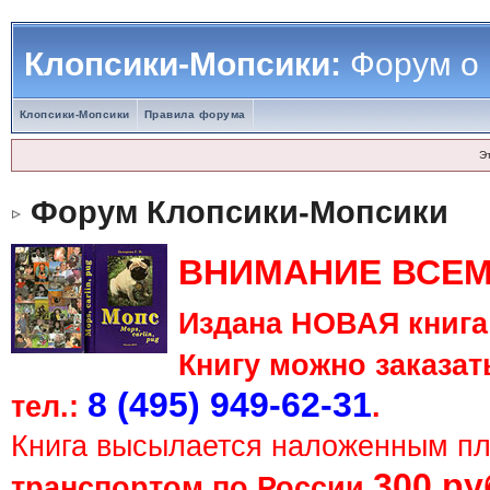
Клопсики-Мопсики:
Форум о
Клопсики-Мопсики
Правила форума
Э
Форум Клопсики-Мопсики
ВНИМАНИЕ ВСЕМ
Издана НОВАЯ книга 
Книгу можно заказать
8 (495) 949-62-31
тел.:
.
Книга высылается наложенным п
300 ру
транспортом по России