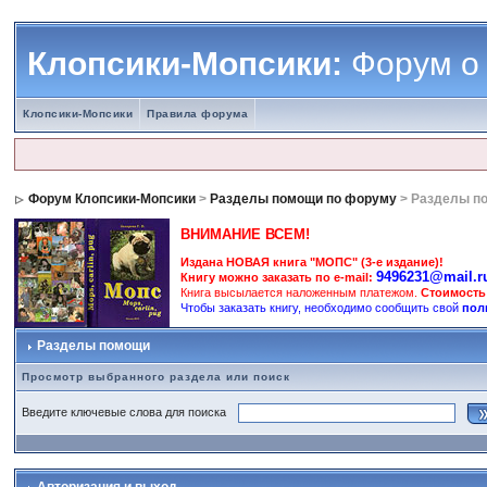
Клопсики-Мопсики:
Форум о
Клопсики-Мопсики
Правила форума
Форум Клопсики-Мопсики
>
Разделы помощи по форуму
> Разделы п
ВНИМАНИЕ ВСЕМ!
Издана НОВАЯ книга "МОПС" (3-е издание)!
9496231@mail.r
Книгу можно заказать по e-mail:
Книга высылается наложенным платежом.
Стоимость
Чтобы заказать книгу, необходимо сообщить свой
пол
Разделы помощи
Просмотр выбранного раздела или поиск
Введите ключевые слова для поиска