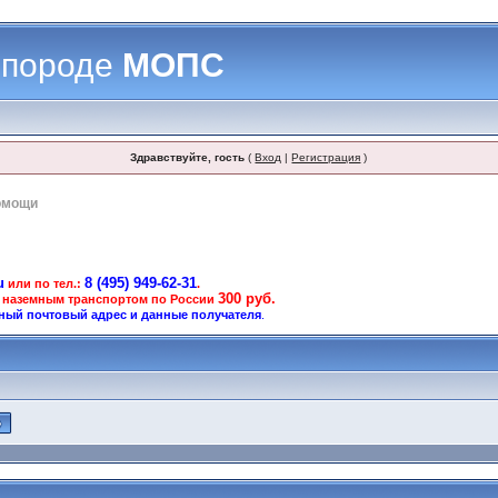
 породе
МОПС
Здравствуйте, гость
(
Вход
|
Регистрация
)
омощи
u
8 (495) 949-62-31
или по тел.:
.
300 руб.
 наземным транспортом по России
ный почтовый адрес и данные получателя
.