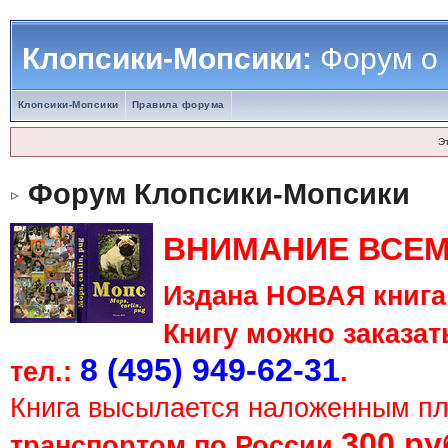
Клопсики-Мопсики:
Форум о
Клопсики-Мопсики
Правила форума
Э
Форум Клопсики-Мопсики
ВНИМАНИЕ ВСЕМ
Издана НОВАЯ книга 
Книгу можно заказать
8 (495) 949-62-31
тел.:
.
Книга высылается наложенным п
300 ру
транспортом по России