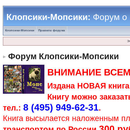
Клопсики-Мопсики:
Форум о
Клопсики-Мопсики
Правила форума
Э
Форум Клопсики-Мопсики
ВНИМАНИЕ ВСЕМ
Издана НОВАЯ книга 
Книгу можно заказать
8 (495) 949-62-31
тел.:
.
Книга высылается наложенным п
300 ру
транспортом по России