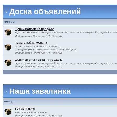
Доска объявлений
Форум
Щенки мопсов на продажу
Здесь Вы можете размещать объявления, связанные с покупкой/продажей 
Модераторы:
Захарова Г.П.
,
Rafaella
Помоги найти хозяина
Если Вы потеряли, ищете, нашли....
— подфорумы:
Потеряшки
,
Мы нашли свой дом!
Модераторы:
Захарова Г.П.
,
Rafaella
Щенки других пород на продажу
Здесь Вы можете размещать объявления, связанные с покупкой/продажей щенко
Модераторы:
Rafaella
,
Захарова Г.П.
Наша завалинка
Форум
Вот мы какие!
все о наших мопсосемьях
Модераторы:
Захарова Г.П.
,
Rafaella