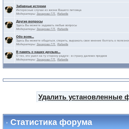
Забавные истории
Интересные случаи из жизни Вашего питомца
Модераторы:
Захарова Г.П.
,
Rafaella
Другие вопросы
Здесь Вы можете задавать любые вопросы
Модераторы:
Захарова Г.П.
,
Rafaella
Обо всем...
Здесь Вы можете общаться, спорить, выражать свое мнение болтать о полезно
Модераторы:
Захарова Г.П.
,
Rafaella
В память о наших друзьях...
О тех, кто ушел на ту сторону радуги - в страну далеких предков
Модераторы:
Захарова Г.П.
,
Rafaella
Удалить установленные 
Статистика форума