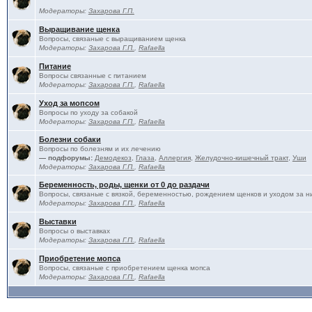
Модераторы:
Захарова Г.П.
Выращивание щенка
Вопросы, связаные с выращиванием щенка
Модераторы:
Захарова Г.П.
,
Rafaella
Питание
Вопросы связанные с питанием
Модераторы:
Захарова Г.П.
,
Rafaella
Уход за мопсом
Вопросы по уходу за собакой
Модераторы:
Захарова Г.П.
,
Rafaella
Болезни собаки
Вопросы по болезням и их лечению
— подфорумы:
Демодекоз
,
Глаза
,
Аллергия
,
Желудочно-кишечный тракт
,
Уши
Модераторы:
Захарова Г.П.
,
Rafaella
Беременность, роды, щенки от 0 до раздачи
Вопросы, связаные с вязкой, беременностью, рождением щенков и уходом за н
Модераторы:
Захарова Г.П.
,
Rafaella
Выставки
Вопросы о выставках
Модераторы:
Захарова Г.П.
,
Rafaella
Приобретение мопса
Вопросы, связаные с приобретением щенка мопса
Модераторы:
Захарова Г.П.
,
Rafaella