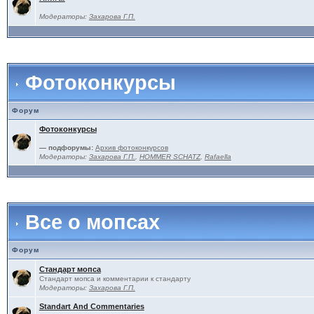
Модераторы:
Захарова Г.П.
Фотоконкурсы
Форум
Фотоконкурсы
— подфорумы:
Архив фотоконкурсов
Модераторы:
Захарова Г.П.
,
HOMMER SCHATZ
,
Rafaella
Все о мопсах
Форум
Стандарт мопса
Стандарт мопса и комментарии к стандарту
Модераторы:
Захарова Г.П.
Standart And Commentaries