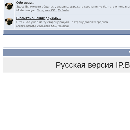
Обо всем...
Здесь Вы можете общаться, спорить, выражать свое мнение болтать о полезно
Модераторы:
Захарова Г.П.
,
Rafaella
В память о наших друзьях...
О тех, кто ушел на ту сторону радуги - в страну далеких предков
Модераторы:
Захарова Г.П.
,
Rafaella
Русская версия
IP.