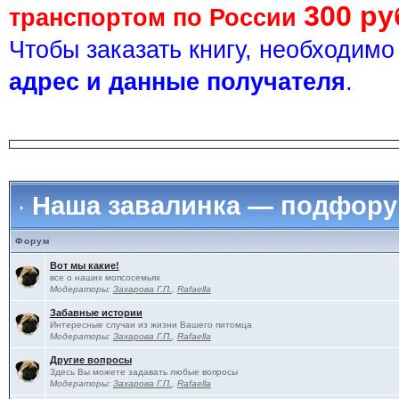
300 ру
транспортом по России
Чтобы заказать книгу, необходим
адрес и данные получателя
.
Наша завалинка — подфор
Форум
Вот мы какие!
все о наших мопсосемьях
Модераторы:
Захарова Г.П.
,
Rafaella
Забавные истории
Интересные случаи из жизни Вашего питомца
Модераторы:
Захарова Г.П.
,
Rafaella
Другие вопросы
Здесь Вы можете задавать любые вопросы
Модераторы:
Захарова Г.П.
,
Rafaella