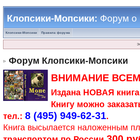
Клопсики-Мопсики:
Форум о
Клопсики-Мопсики
Правила форума
Э
Форум Клопсики-Мопсики
ВНИМАНИЕ ВСЕМ
Издана НОВАЯ книга 
Книгу можно заказать
8 (495) 949-62-31
тел.:
.
Книга высылается наложенным п
300 ру
транспортом по России