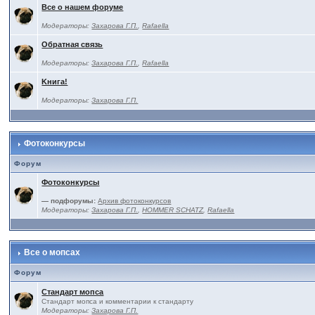
Все о нашем форуме
Модераторы:
Захарова Г.П.
,
Rafaella
Обратная связь
Модераторы:
Захарова Г.П.
,
Rafaella
Kнига!
Модераторы:
Захарова Г.П.
Фотоконкурсы
Форум
Фотоконкурсы
— подфорумы:
Архив фотоконкурсов
Модераторы:
Захарова Г.П.
,
HOMMER SCHATZ
,
Rafaella
Все о мопсах
Форум
Стандарт мопса
Стандарт мопса и комментарии к стандарту
Модераторы:
Захарова Г.П.