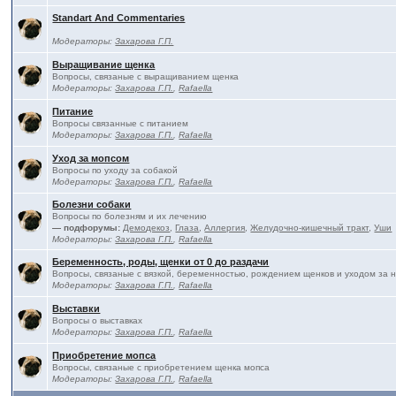
Standart And Commentaries
Модераторы:
Захарова Г.П.
Выращивание щенка
Вопросы, связаные с выращиванием щенка
Модераторы:
Захарова Г.П.
,
Rafaella
Питание
Вопросы связанные с питанием
Модераторы:
Захарова Г.П.
,
Rafaella
Уход за мопсом
Вопросы по уходу за собакой
Модераторы:
Захарова Г.П.
,
Rafaella
Болезни собаки
Вопросы по болезням и их лечению
— подфорумы:
Демодекоз
,
Глаза
,
Аллергия
,
Желудочно-кишечный тракт
,
Уши
Модераторы:
Захарова Г.П.
,
Rafaella
Беременность, роды, щенки от 0 до раздачи
Вопросы, связаные с вязкой, беременностью, рождением щенков и уходом за 
Модераторы:
Захарова Г.П.
,
Rafaella
Выставки
Вопросы о выставках
Модераторы:
Захарова Г.П.
,
Rafaella
Приобретение мопса
Вопросы, связаные с приобретением щенка мопса
Модераторы:
Захарова Г.П.
,
Rafaella