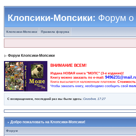
Клопсики-Мопсики:
Форум о
Клопсики-Мопсики
Правила форума
Форум Клопсики-Мопсики
ВНИМАНИЕ ВСЕМ!
Издана НОВАЯ книга "МОПС" (3-е издание)!
9496231@mail.r
Книгу можно заказать по e-mail:
Книга высылается наложенным платежом.
Стоимость
Чтобы заказать книгу, необходимо сообщить свой
пол
С возвращением, последний раз вы были здесь:
Сегодня, 17:27
Добро пожаловать на Клопсики-Мопсики!
Форум