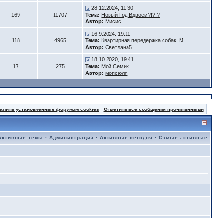
28.12.2024, 11:30
169
11707
Тема:
Новый Год Вдвоем?!?!?
Автор:
Мисис
16.9.2024, 19:11
118
4965
Тема:
Квартирная передержка собак. М...
Автор:
Светлана5
18.10.2020, 19:41
17
275
Тема:
Мой Семик
Автор:
мопсюля
далить установленные форумом cookies
·
Отметить все сообщения прочитанными
Активные темы
·
Администрация
·
Активные сегодня
·
Самые активные