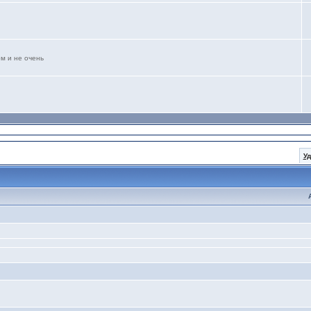
м и не очень
У