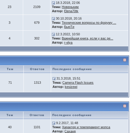
18.3.2018, 22:06
23
2109
Тема:
Новеньким
Автор:
Elena70tk
30.10.2018, 20:16
3
679
Тема:
Технические вопросы по форуму ...
Автор:
БьюTи
12.3.2022, 10:50
4
302
Тема:
Важнейшая книга, если у вас ре...
Автор:
r-elya
Тем
Ответов
Последнее сообщение
31.3.2018, 15:51
71
1313
Тема:
Camera Flash Issues
Автор:
kesizewi
Тем
Ответов
Последнее сообщение
9.2.2017, 11:48
40
1101
Тема:
Характер и темперамент мопса
Автор:
Саханя