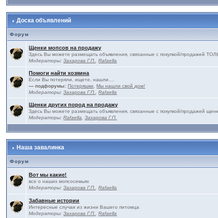
Доска объявлений
Форум
Щенки мопсов на продажу
Здесь Вы можете размещать объявления, связанные с покупкой/продажей 
Модераторы:
Захарова Г.П.
,
Rafaella
Помоги найти хозяина
Если Вы потеряли, ищете, нашли....
— подфорумы:
Потеряшки
,
Мы нашли свой дом!
Модераторы:
Захарова Г.П.
,
Rafaella
Щенки других пород на продажу
Здесь Вы можете размещать объявления, связанные с покупкой/продажей щенк
Модераторы:
Rafaella
,
Захарова Г.П.
Наша завалинка
Форум
Вот мы какие!
все о наших мопсосемьях
Модераторы:
Захарова Г.П.
,
Rafaella
Забавные истории
Интересные случаи из жизни Вашего питомца
Модераторы:
Захарова Г.П.
,
Rafaella