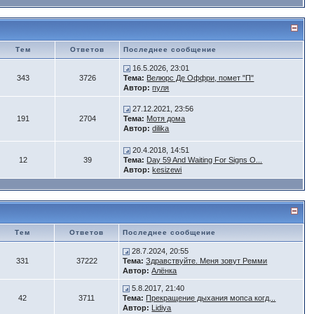
Тем
Ответов
Последнее сообщение
16.5.2026, 23:01
343
3726
Тема:
Велюрс Де Оффри, помет "П"
Автор:
пуля
27.12.2021, 23:56
191
2704
Тема:
Мотя дома
Автор:
dilika
20.4.2018, 14:51
12
39
Тема:
Day 59 And Waiting For Signs O...
Автор:
kesizewi
Тем
Ответов
Последнее сообщение
28.7.2024, 20:55
331
37222
Тема:
Здравствуйте. Меня зовут Ремми
Автор:
Алёнка
5.8.2017, 21:40
42
3711
Тема:
Прекращение дыхания мопса когд...
Автор:
Lidiya