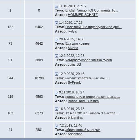
11.10.2011, 21:15
1
0
Тема:
English Version Of Comments To...
Автор:
HOMMER SCHATZ
1.4.2020, 17:28
132
5462
Тема:
Полезнейшие видео уроки по дре...
Автор:
r-elya
28.4.2025, 14:50
73
4642
Тема:
Еда для хозяев
Автор:
Мисис
12.1.2022, 12:28
91
3809
Тема:
Ультразвуковая чистка зубов
Автор:
Julia_BB
12.9.2020, 20:46
544
10799
Тема:
миозит жевательных мышц
Автор:
SvFrenk
9.11.2019, 18:27
119
4563
Тема:
пролапс или гиперплазия влагал...
Автор:
Bonita_and_Businka
16.3.2019, 23:13
102
6273
Тема:
12 мая 2019 г. Гомель 3 выстав...
Автор:
brigantina
7.2.2019, 11:46
41
2801
Тема:
абрикосовый мальчик
Автор:
brigantina