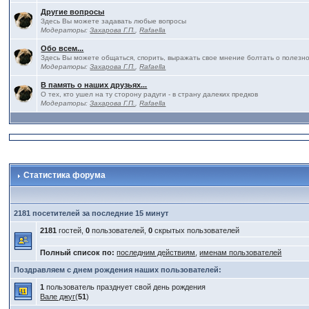
Другие вопросы
Здесь Вы можете задавать любые вопросы
Модераторы:
Захарова Г.П.
,
Rafaella
Обо всем...
Здесь Вы можете общаться, спорить, выражать свое мнение болтать о полезно
Модераторы:
Захарова Г.П.
,
Rafaella
В память о наших друзьях...
О тех, кто ушел на ту сторону радуги - в страну далеких предков
Модераторы:
Захарова Г.П.
,
Rafaella
Статистика форума
2181 посетителей за последние 15 минут
2181
гостей,
0
пользователей,
0
скрытых пользователей
Полный список по:
последним действиям
,
именам пользователей
Поздравляем с днем рождения наших пользователей:
1
пользователь празднует свой день рождения
Вале джуг
(
51
)