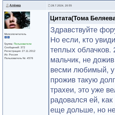
Алёнка
28.7.2024, 20:55
Цитата(Тома Беляева 
Здравствуйте фору
Мопсопочитатель
Но если, кто уви
Группа:
Пользователи
теплых облачков. 
Сообщений: 372
Регистрация: 27.11.2012
Из: Россия
мальчик, не дожив
Пользователь №: 4576
весми любимый, у
прожив такую долг
трахеи, это уже в
радовался ей, как
еще дольше, но н