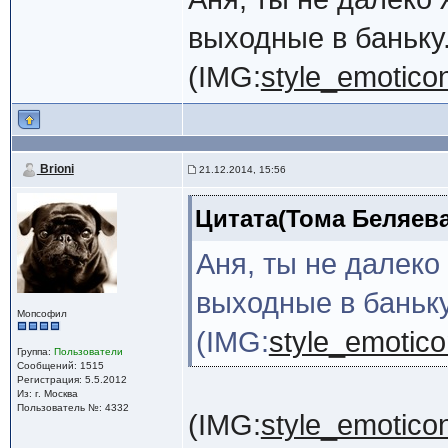
выходные в баньку
(IMG:
style_emoticon
Brioni
21.12.2014, 15:56
Цитата(Тома Беляева 
Аня, ты не далеко
выходные в баньку
Мопсофил
(IMG:
style_emoticon
Группа:
Пользователи
Сообщений: 1515
Регистрация: 5.5.2012
Из: г. Москва
Пользователь №: 4332
(IMG:
style_emoticon