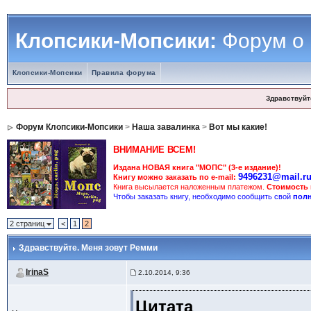
Клопсики-Мопсики:
Форум о
Клопсики-Мопсики
Правила форума
Здравствуйт
Форум Клопсики-Мопсики
>
Наша завалинка
>
Вот мы какие!
ВНИМАНИЕ ВСЕМ!
Издана НОВАЯ книга "МОПС" (3-е издание)!
9496231@mail.r
Книгу можно заказать по e-mail:
Книга высылается наложенным платежом.
Стоимость
Чтобы заказать книгу, необходимо сообщить свой
полн
2 страниц
<
1
2
Здравствуйте. Меня зовут Ремми
IrinaS
2.10.2014, 9:36
Цитата