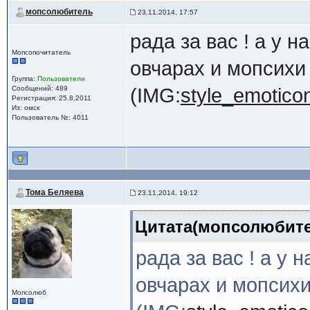
мопсолюбитель
23.11.2014, 17:57
рада за вас ! а у н
Мопсопочитатель
овчарах и мопсихи
Группа:
Пользователи
Сообщений: 489
(IMG:
style_emoticons
Регистрация: 25.8.2011
Из: омск
Пользователь №: 4011
Тома Беляева
23.11.2014, 19:12
Цитата(мопсолюбител
рада за вас ! а у 
овчарах и мопсихи
Мопсолюб