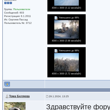
4000 x 3000 (5.12 мегабайт)
Группа:
Пользователи
Сообщений: 603
Регистрация: 6.1.2011
Уменьшено до 98%
Из: Сергиев Пассад
Пользователь №: 3712
4000 x 3000 (5.98 мегабайт)
Уменьшено до 98%
4000 x 3000 (5.72 мегабайт)
Тома Беляева
29.1.2024, 13:25
Здравствуйте форум