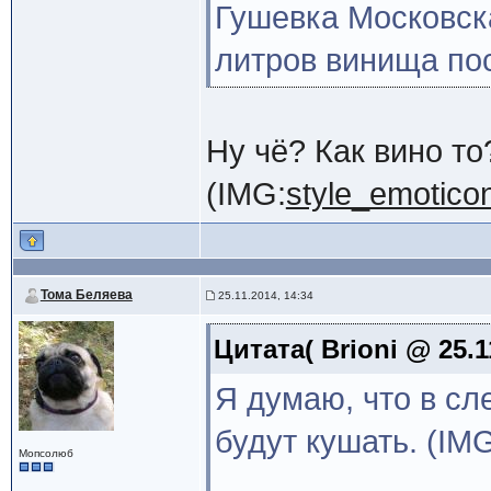
Гушевка Московска
литров винища пос
Ну чё? Как вино то
(IMG:
style_emoticon
Тома Беляева
25.11.2014, 14:34
Цитата( Brioni @ 25.1
Я думаю, что в сл
будут кушать. (IMG
Мопсолюб