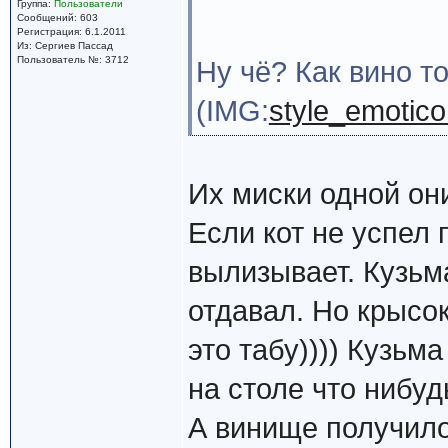
Группа:
Пользователи
Сообщений: 603
Регистрация: 6.1.2011
Из: Сергиев Пассад
Пользователь №: 3712
Ну чё? Как вино то
(IMG:
style_emoticon
Их миски одной он
Если кот не успел 
вылизывает. Кузьм
отдавал. Но крысо
это табу)))) Кузьм
на столе что нибуд
А винище получил