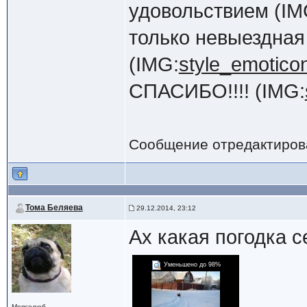
удовольствием (IM
только невыездная 
(IMG:
style_emoticon
СПАСИБО!!!! (IMG:
Сообщение отредактиро
Тома Беляева
29.12.2014, 23:12
Ах какая погодка с
Уменьшено до 98%
Мопсолюб