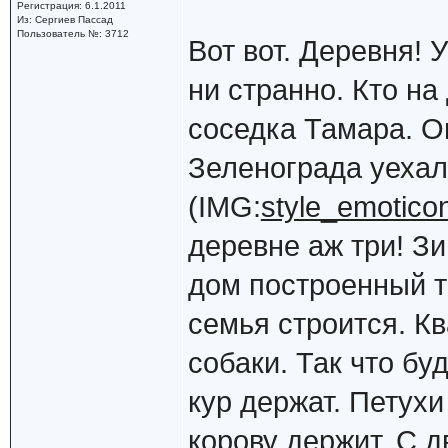
Регистрация: 6.1.2011
Из: Сергиев Пассад
Пользователь №: 3712
Вот вот. Деревня! 
ни странно. Кто на 
соседка Тамара. Он
Зеленограда уехала
(IMG:
style_emoticon
деревне аж три! З
дом построенный т
семья строится. Кв
собаки. Так что б
кур держат. Петухи
корову держит. С д