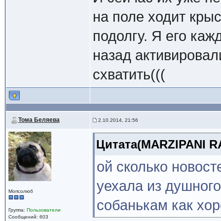
на поле ходит крыс
подолгу. Я его ка
назад активировал
схватить(((
Тома Беляева
2.10.2014, 21:56
Цитата(MARZIPANI RAI
ой сколько новост
уехала из душного
Мопсолюб
собанькам как хор
Группа:
Пользователи
Сообщений: 603