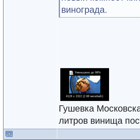
винограда.
Уменьшено до 98%
4128 x 2322 (2.88 мегабайт)
Гушевка Московская
литров винища пос