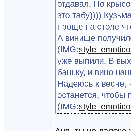
отдавал. Но крысо
это табу)))) Кузьм
проще на столе чт
А винище получил
(IMG:
style_emoticon
уже выпили. В вы
баньку, и вино на
Надеюсь к весне, 
останется, чтобы 
(IMG:
style_emoticon
Аня, ты не далеко