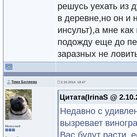
решусь уехать из 
в деревне,но он и 
инсульт),а мне как
подожду еще до п
заразных не ловить
Тома Беляева
2.10.2014, 18:47
Цитата(IrinaS @ 2.10.
Недавно с удивлен
вызревает виногра
Мопсолюб
Вас будут расти, 