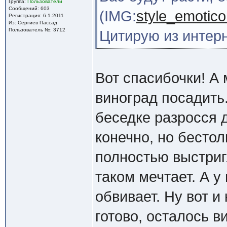
Группа:
Пользователи
Сообщений: 603
(IMG:
style_emoticon
Регистрация: 6.1.2011
Из: Сергиев Пассад
Пользователь №: 3712
Цитирую из интерн
Вот спасибочки! А
виноград посадить.
беседке разросся 
конечно, но бесто
полностью выстригл
таком мечтает. А 
обвивает. Ну вот и
готово, осталось в