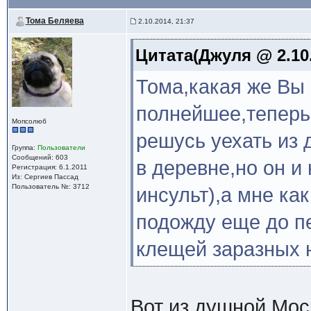
Тома Беляева
2.10.2014, 21:37
Цитата(Джуля @ 2.10.
Тома,какая же Вы
полнейшее,теперь 
Мопсолюб
решусь уехать из 
Группа:
Пользователи
Сообщений: 603
в деревне,но он и
Регистрация: 6.1.2011
Из: Сергиев Пассад
Пользователь №: 3712
инсульт),а мне ка
подожду еще до п
клещей заразных н
Вот из душной Мос