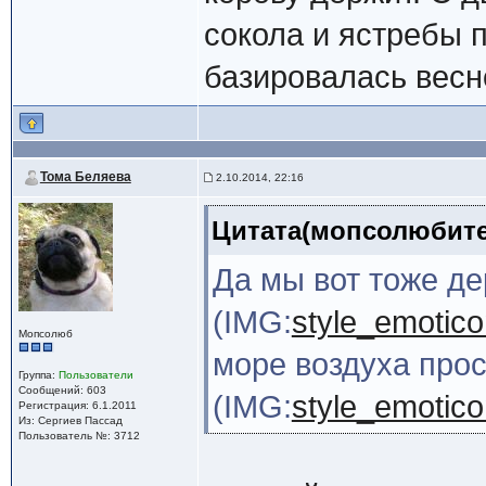
сокола и ястребы п
базировалась весн
Тома Беляева
2.10.2014, 22:16
Цитата(мопсолюбител
Да мы вот тоже д
(IMG:
style_emoticon
Мопсолюб
море воздуха про
Группа:
Пользователи
Сообщений: 603
(IMG:
style_emotico
Регистрация: 6.1.2011
Из: Сергиев Пассад
Пользователь №: 3712