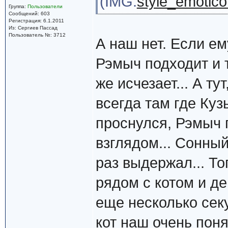
(IMG:
style_emoticon
Группа:
Пользователи
Сообщений: 603
Регистрация: 6.1.2011
Из: Сергиев Пассад
Пользователь №: 3712
А наш нет. Если ем
Рэмыч подходит и т
же исчезает... А ту
всегда там где Куз
проснулся, Рэмыч 
взглядом... Сонны
раз выдержал... Т
рядом с котом и д
еще несколько сек
кот наш очень поня