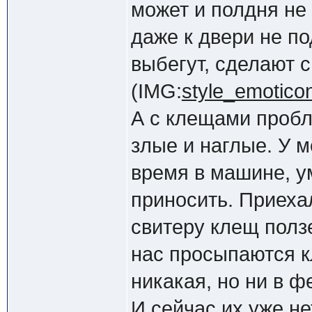
может и полдня не 
даже к двери не по
выбегут, сделают с
(IMG:
style_emoticons
А с клещами пробл
злые и наглые. У 
время в машине, у
приносить. Приеха
свитеру клещ ползе
нас просыпаются к
никакая, но ни в ф
И сейчас их уже не