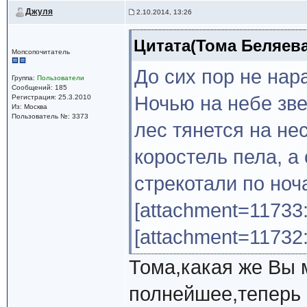
Джуля
2.10.2014, 13:26
Цитата(Тома Беляева 
Мопсопочитатель
До сих пор не нара
Группа:
Пользователи
Сообщений: 185
Ночью на небе зв
Регистрация: 25.3.2010
Из: Москва
Пользователь №: 3373
лес тянется на не
коростель пела, а
стрекотали по ноча
[attachment=11733
[attachment=11732
Тома,какая же Вы 
полнейшее,теперь е