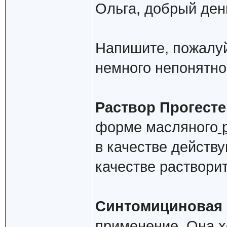
Ольга, добрый ден
Напишите, пожалуй
немного непонятно.
Раствор Прогест
форме масляного
р
в качестве действ
качестве раствори
Синтомициновая 
применение. Она х