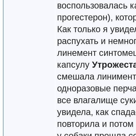
воспользовалась 
прогестерон), кото
Как только я увиде
распухать и немно
линемент синтомец
капсулу
Утрожест
смешала линимент
одноразовые перча
все влагалище суки
увидела, как спада
повторила и потом 
у собаки прошла с