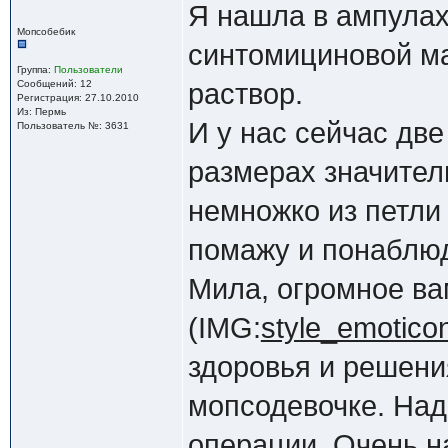
Я нашла в ампулах
Мопсобебик
синтомициновой м
Группа:
Пользователи
Сообщений: 12
раствор.
Регистрация: 27.10.2010
Из: Пермь
И у нас сейчас две
Пользователь №: 3631
размерах значител
немножко из петли
помажу и понаблюд
Мила, огромное ва
(IMG:
style_emoticons
здоровья и решен
мопсодевочке. Над
операции. Очень н