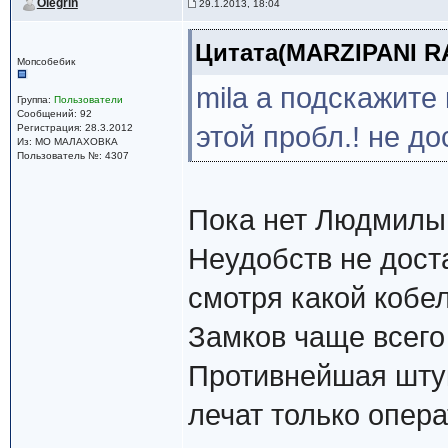
Olegrin
29.1.2013, 18:04
Цитата(MARZIPANI RAI
Мопсобебик
mila а подскажите
Группа:
Пользователи
Сообщений: 92
этой пробл.! не д
Регистрация: 28.3.2012
Из: МО МАЛАХОВКА
Пользователь №: 4307
Пока нет Людмилы,
Неудобств не дост
смотря какой кобел
Замков чаще всего 
Противнейшая шту
лечат только опер