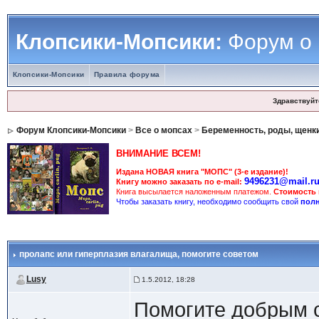
Клопсики-Мопсики:
Форум о
Клопсики-Мопсики
Правила форума
Здравствуйт
Форум Клопсики-Мопсики
>
Все о мопсах
>
Беременность, роды, щенки
ВНИМАНИЕ ВСЕМ!
Издана НОВАЯ книга "МОПС" (3-е издание)!
9496231@mail.r
Книгу можно заказать по e-mail:
Книга высылается наложенным платежом.
Стоимость
Чтобы заказать книгу, необходимо сообщить свой
полн
пролапс или гиперплазия влагалища
, помогите советом
Lusy
1.5.2012, 18:28
Помогите добрым с