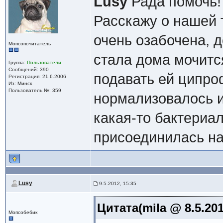
Lusy
Рада помочь!
Расскажу о нашей 
очень озабочена, д
Мопсопочитатель
стала дома мочитс
Группа:
Пользователи
Сообщений: 390
подавать ей ципро
Регистрация: 21.6.2006
Из: Минск
Пользователь №: 359
нормализовалось и
какая-то бактериа
присоединилась на
Lusy
9.5.2012, 15:35
Цитата(mila @ 8.5.201
Мопсобебик