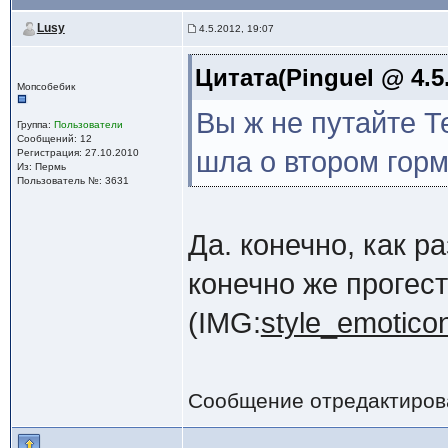
Lusy
4.5.2012, 19:07
Цитата(Pinguel @ 4.5.
Мопсобебик
Вы ж не путайте Т
Группа:
Пользователи
Сообщений: 12
шла о втором горм
Регистрация: 27.10.2010
Из: Пермь
Пользователь №: 3631
Да. конечно, как р
конечно же прогест
(IMG:
style_emoticons
Сообщение отредактиро