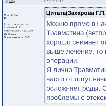
Lusy
5.5.2012, 21:31
Цитата(Захарова Г.П. 
Мопсобебик
Можно прямо в нач
Группа:
Пользователи
Сообщений: 12
Травматина (ветпр
Регистрация: 27.10.2010
Из: Пермь
Пользователь №: 3631
хорошо снимает о
выше лечение, то 
операции.
Я лично Травматин
часто от потуг нач
осложняет роды. С
проблемы с отеко