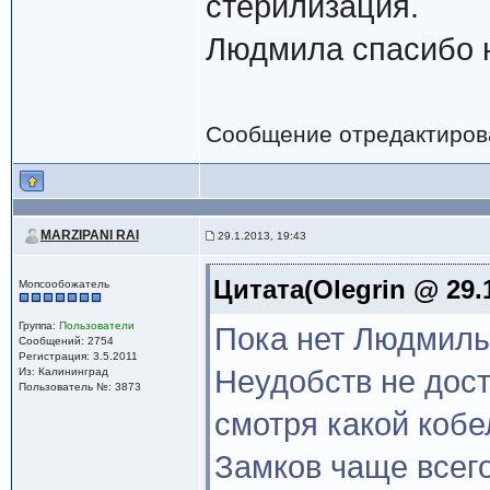
стерилизация.
Людмила спасибо 
Сообщение отредактиро
MARZIPANI RAI
29.1.2013, 19:43
Цитата(Olegrin @ 29.1
Мопсообожатель
Группа:
Пользователи
Пока нет Людмилы
Сообщений: 2754
Регистрация: 3.5.2011
Неудобств не дос
Из: Калининград
Пользователь №: 3873
смотря какой кобе
Замков чаще всего