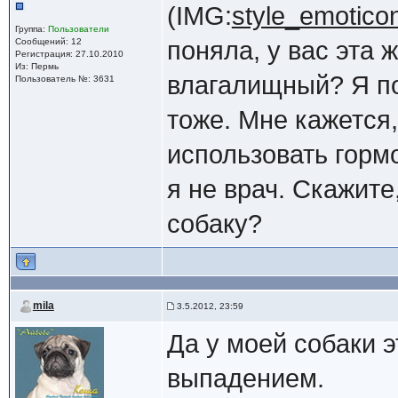
(IMG:
style_emoticons
Группа:
Пользователи
Сообщений: 12
поняла, у вас эта 
Регистрация: 27.10.2010
Из: Пермь
влагалищный? Я п
Пользователь №: 3631
тоже. Мне кажется,
использовать горм
я не врач. Скажите
собаку?
mila
3.5.2012, 23:59
Да у моей собаки э
выпадением.