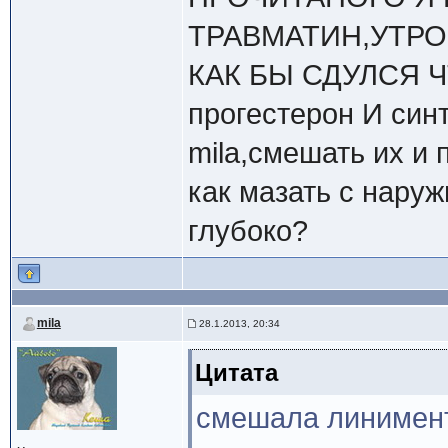
ТРАВМАТИН,УТРО
КАК БЫ СДУЛСЯ Ч
прогестерон И син
mila,смешать их и 
как мазать с наруж
глубоко?
mila
28.1.2013, 20:34
Цитата
смешала линимент