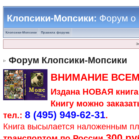
Клопсики-Мопсики:
Форум о
Клопсики-Мопсики
Правила форума
Э
Форум Клопсики-Мопсики
ВНИМАНИЕ ВСЕМ
Издана НОВАЯ книга 
Книгу можно заказать
8 (495) 949-62-31
тел.:
.
Книга высылается наложенным п
300 ру
транспортом по России