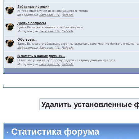
Забавные истории
Интересные случаи из жизни Вашего питомца
Модераторы:
Захарова Г.П.
,
Rafaella
Другие вопросы
Здесь Вы можете задавать любые вопросы
Модераторы:
Захарова Г.П.
,
Rafaella
Обо всем...
Здесь Вы можете общаться, спорить, выражать свое мнение болтать о полезно
Модераторы:
Захарова Г.П.
,
Rafaella
В память о наших друзьях...
О тех, кто ушел на ту сторону радуги - в страну далеких предков
Модераторы:
Захарова Г.П.
,
Rafaella
Удалить установленные 
Статистика форума