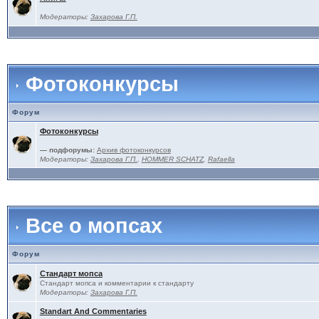
Модераторы:
Захарова Г.П.
Фотоконкурсы
Форум
Фотоконкурсы
— подфорумы:
Архив фотоконкурсов
Модераторы:
Захарова Г.П.
,
HOMMER SCHATZ
,
Rafaella
Все о мопсах
Форум
Стандарт мопса
Стандарт мопса и комментарии к стандарту
Модераторы:
Захарова Г.П.
Standart And Commentaries