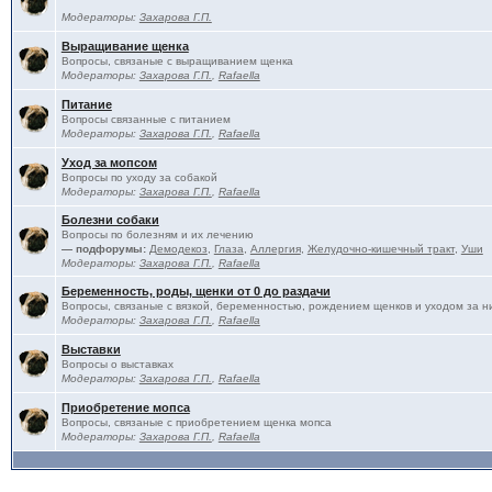
Модераторы:
Захарова Г.П.
Выращивание щенка
Вопросы, связаные с выращиванием щенка
Модераторы:
Захарова Г.П.
,
Rafaella
Питание
Вопросы связанные с питанием
Модераторы:
Захарова Г.П.
,
Rafaella
Уход за мопсом
Вопросы по уходу за собакой
Модераторы:
Захарова Г.П.
,
Rafaella
Болезни собаки
Вопросы по болезням и их лечению
— подфорумы:
Демодекоз
,
Глаза
,
Аллергия
,
Желудочно-кишечный тракт
,
Уши
Модераторы:
Захарова Г.П.
,
Rafaella
Беременность, роды, щенки от 0 до раздачи
Вопросы, связаные с вязкой, беременностью, рождением щенков и уходом за н
Модераторы:
Захарова Г.П.
,
Rafaella
Выставки
Вопросы о выставках
Модераторы:
Захарова Г.П.
,
Rafaella
Приобретение мопса
Вопросы, связаные с приобретением щенка мопса
Модераторы:
Захарова Г.П.
,
Rafaella