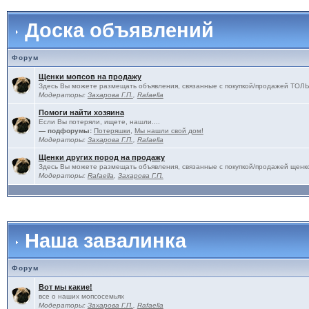
Доска объявлений
Форум
Щенки мопсов на продажу
Здесь Вы можете размещать объявления, связанные с покупкой/продажей 
Модераторы:
Захарова Г.П.
,
Rafaella
Помоги найти хозяина
Если Вы потеряли, ищете, нашли....
— подфорумы:
Потеряшки
,
Мы нашли свой дом!
Модераторы:
Захарова Г.П.
,
Rafaella
Щенки других пород на продажу
Здесь Вы можете размещать объявления, связанные с покупкой/продажей щенко
Модераторы:
Rafaella
,
Захарова Г.П.
Наша завалинка
Форум
Вот мы какие!
все о наших мопсосемьях
Модераторы:
Захарова Г.П.
,
Rafaella