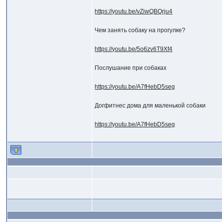
https://youtu.be/vZiwQBQrju4
Чем занять собаку на прогулке?
https://youtu.be/5o6zv6T9Xf4
Послушание при собаках
https://youtu.be/A7fHebD5seg
Догфитнес дома для маленькой собаки
https://youtu.be/A7fHebD5seg