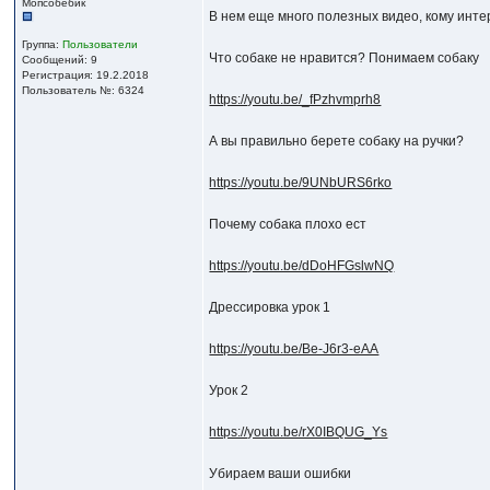
Мопсобебик
В нем еще много полезных видео, кому инте
Группа:
Пользователи
Что собаке не нравится? Понимаем собаку
Сообщений: 9
Регистрация: 19.2.2018
Пользователь №: 6324
https://youtu.be/_fPzhvmprh8
А вы правильно берете собаку на ручки?
https://youtu.be/9UNbURS6rko
Почему собака плохо ест
https://youtu.be/dDoHFGslwNQ
Дрессировка урок 1
https://youtu.be/Be-J6r3-eAA
Урок 2
https://youtu.be/rX0IBQUG_Ys
Убираем ваши ошибки