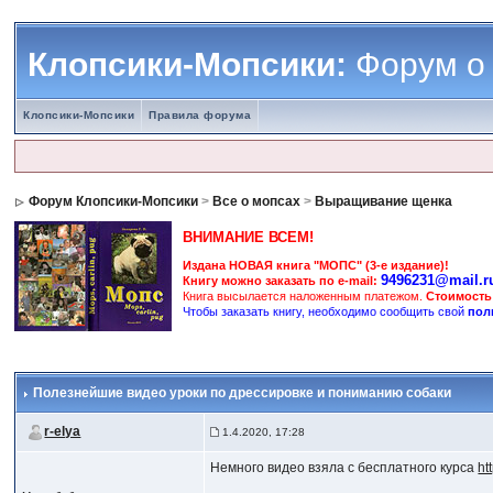
Клопсики-Мопсики:
Форум о
Клопсики-Мопсики
Правила форума
Форум Клопсики-Мопсики
>
Все о мопсах
>
Выращивание щенка
ВНИМАНИЕ ВСЕМ!
Издана НОВАЯ книга "МОПС" (3-е издание)!
9496231@mail.r
Книгу можно заказать по e-mail:
Книга высылается наложенным платежом.
Стоимость
Чтобы заказать книгу, необходимо сообщить свой
пол
Полезнейшие видео уроки по дрессировке и пониманию собаки
r-elya
1.4.2020, 17:28
Немного видео взяла с бесплатного курса
ht