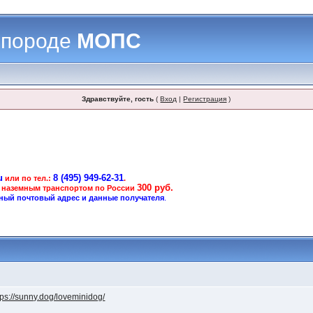
 породе
МОПС
Здравствуйте, гость
(
Вход
|
Регистрация
)
u
8 (495) 949-62-31
или по тел.:
.
300 руб.
 наземным транспортом по России
ный почтовый адрес и данные получателя
.
tps://sunny.dog/loveminidog/