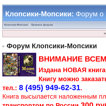
Клопсики-Мопсики:
Форум о
Клопсики-Мопсики
Правила форума
Э
Форум Клопсики-Мопсики
ВНИМАНИЕ ВСЕМ
Издана НОВАЯ книга 
Книгу можно заказать
8 (495) 949-62-31
тел.:
.
Книга высылается наложенным п
300 ру
транспортом по России