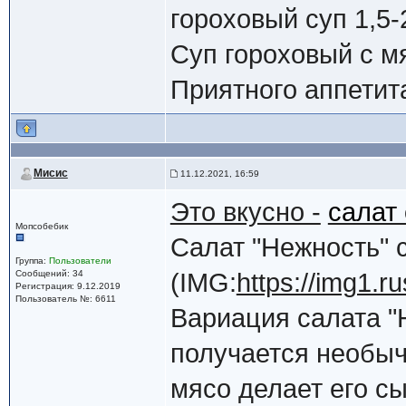
гороховый суп 1,5-
Суп гороховый с мя
Приятного аппетит
Мисис
11.12.2021, 16:59
Это вкусно -
салат
Мопсобебик
Салат "Нежность" 
Группа:
Пользователи
Сообщений: 34
(IMG:
https://img1.
Регистрация: 9.12.2019
Пользователь №: 6611
Вариация салата "
получается необыч
мясо делает его с