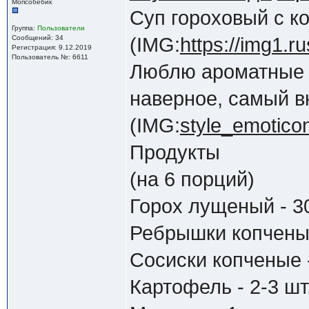
Мопсобебик
Суп гороховый с к
Группа:
Пользователи
Сообщений: 34
(IMG:
https://img1.
Регистрация: 9.12.2019
Пользователь №: 6611
Люблю ароматные с
наверное, самый в
(IMG:
style_emoticon
Продукты
(на 6 порций)
Горох лущеный - 30
Ребрышки копченые
Сосиски копченые -
Картофель - 2-3 шт