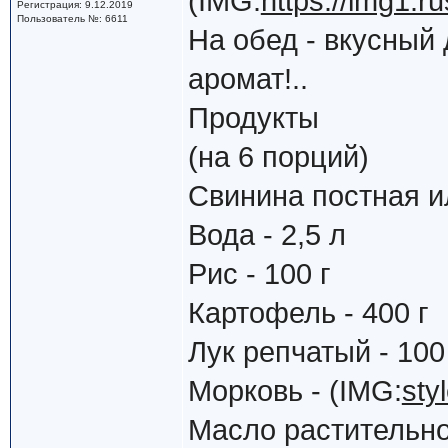
(IMG:
https://img1.
Регистрация: 9.12.2019
Пользователь №: 6611
На обед - вкусный 
аромат!..
Продукты
(на 6 порций)
Свинина постная ил
Вода - 2,5 л
Рис - 100 г
Картофель - 400 г
Лук репчатый - 100
Морковь - (IMG:
sty
Масло растительное