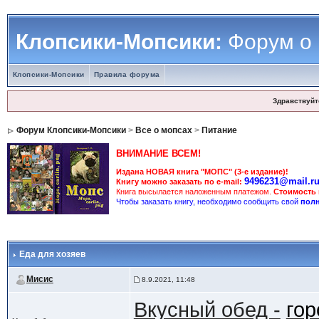
Клопсики-Мопсики:
Форум о
Клопсики-Мопсики
Правила форума
Здравствуйт
Форум Клопсики-Мопсики
>
Все о мопсах
>
Питание
ВНИМАНИЕ ВСЕМ!
Издана НОВАЯ книга "МОПС" (3-е издание)!
9496231@mail.r
Книгу можно заказать по e-mail:
Книга высылается наложенным платежом.
Стоимость
Чтобы заказать книгу, необходимо сообщить свой
полн
Еда для хозяев
Мисис
8.9.2021, 11:48
Вкусный обед -
гор