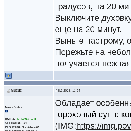
градусов, на 20 ми
Выключите духовку
еще на 20 минут.
Выньте пастрому, о
Порежьте на небол
получается нежная
Мисис
8.2.2023, 11:54
Обладает особенны
Мопсобебик
гороховый суп с к
Группа:
Пользователи
Сообщений: 34
(IMG:
https://img.po
Регистрация: 9.12.2019
Пользователь №: 6611