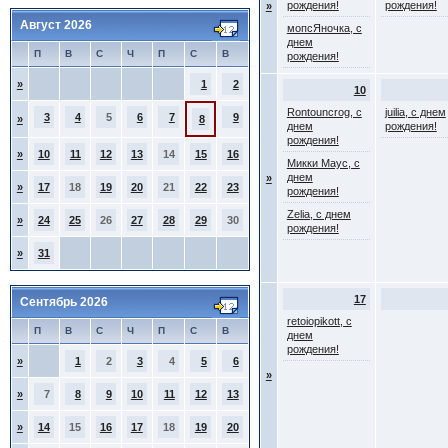
рождения!
рождения!
»
Август 2026
мопсЯночка, с
днем
П
В
С
Ч
П
С
В
рождения!
»
1
2
10
Rontouncrog, с
juilia, с днем
3
4
5
6
7
9
»
8
днем
рождения!
рождения!
»
10
11
12
13
14
15
16
Микки Маус, с
днем
»
»
17
18
19
20
21
22
23
рождения!
Zelia, с днем
»
24
25
26
27
28
29
30
рождения!
»
31
17
Сентябрь 2026
retoiopikott, с
П
В
С
Ч
П
С
В
днем
рождения!
»
1
2
3
4
5
6
»
»
7
8
9
10
11
12
13
»
14
15
16
17
18
19
20