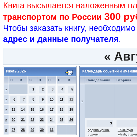
Книга высылается наложенным п
300 ру
транспортом по России
Чтобы заказать книгу, необходим
адрес и данные получателя
.
«
Авг
Июль 2026
Календарь событий и именин
П
В
С
Ч
П
С
В
Понедельник
Вторник
»
1
2
3
4
5
»
6
7
8
9
10
11
12
»
»
13
14
15
16
17
18
19
»
20
21
22
23
24
25
26
3
»
27
28
29
30
31
ордина ирина,
ES&Royal
с днем
Flash, с дне