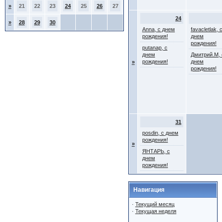
»
21
22
23
24
25
26
27
24
»
28
29
30
Anna, с днем
favacletlak, 
рождения!
днем
рождения!
putanap, с
днем
Дмитрий.М, 
рождения!
днем
»
рождения!
31
posdin, с днем
рождения!
»
ЯНТАРЬ, с
днем
рождения!
Навигация
·
Текущий месяц
·
Текущая неделя