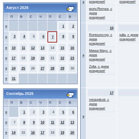
рождения!
рождения!
»
Август 2026
мопсЯночка, с
днем
П
В
С
Ч
П
С
В
рождения!
»
1
2
10
Rontouncrog, с
juilia, с днем
3
4
5
6
8
9
»
7
днем
рождения!
рождения!
»
10
11
12
13
14
15
16
Микки Маус, с
днем
»
»
17
18
19
20
21
22
23
рождения!
Zelia, с днем
»
24
25
26
27
28
29
30
рождения!
»
31
17
Сентябрь 2026
retoiopikott, с
П
В
С
Ч
П
С
В
днем
рождения!
»
1
2
3
4
5
6
»
»
7
8
9
10
11
12
13
»
14
15
16
17
18
19
20