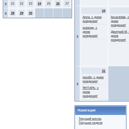
»
21
22
23
24
25
26
27
24
»
28
29
30
Anna, с днем
favacletlak, 
рождения!
днем
рождения!
putanap, с
днем
Дмитрий.М, 
рождения!
днем
»
рождения!
31
posdin, с днем
рождения!
»
ЯНТАРЬ, с
днем
рождения!
Навигация
·
Текущий месяц
·
Текущая неделя