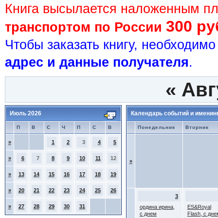
Книга высылается наложенным п
300 ру
транспортом по России
Чтобы заказать книгу, необходим
адрес и данные получателя
.
«
Авг
Июль 2026
Календарь событий и именин
П
В
С
Ч
П
С
В
Понедельник
Вторник
»
1
2
3
4
5
»
6
7
8
9
10
11
12
»
»
13
14
15
16
17
18
19
»
20
21
22
23
24
25
26
3
»
27
28
29
30
31
ордина ирина,
ES&Royal
с днем
Flash, с дне