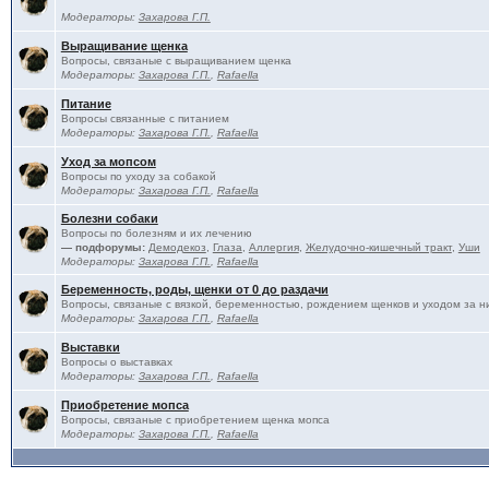
Модераторы:
Захарова Г.П.
Выращивание щенка
Вопросы, связаные с выращиванием щенка
Модераторы:
Захарова Г.П.
,
Rafaella
Питание
Вопросы связанные с питанием
Модераторы:
Захарова Г.П.
,
Rafaella
Уход за мопсом
Вопросы по уходу за собакой
Модераторы:
Захарова Г.П.
,
Rafaella
Болезни собаки
Вопросы по болезням и их лечению
— подфорумы:
Демодекоз
,
Глаза
,
Аллергия
,
Желудочно-кишечный тракт
,
Уши
Модераторы:
Захарова Г.П.
,
Rafaella
Беременность, роды, щенки от 0 до раздачи
Вопросы, связаные с вязкой, беременностью, рождением щенков и уходом за н
Модераторы:
Захарова Г.П.
,
Rafaella
Выставки
Вопросы о выставках
Модераторы:
Захарова Г.П.
,
Rafaella
Приобретение мопса
Вопросы, связаные с приобретением щенка мопса
Модераторы:
Захарова Г.П.
,
Rafaella