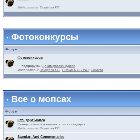
Модераторы:
Захарова Г.П.
Фотоконкурсы
Форум
Фотоконкурсы
— подфорумы:
Архив фотоконкурсов
Модераторы:
Захарова Г.П.
,
HOMMER SCHATZ
,
Rafaella
Все о мопсах
Форум
Стандарт мопса
Стандарт мопса и комментарии к стандарту
Модераторы:
Захарова Г.П.
Standart And Commentaries