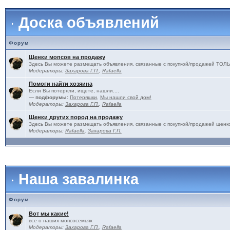
Доска объявлений
Форум
Щенки мопсов на продажу
Здесь Вы можете размещать объявления, связанные с покупкой/продажей 
Модераторы:
Захарова Г.П.
,
Rafaella
Помоги найти хозяина
Если Вы потеряли, ищете, нашли....
— подфорумы:
Потеряшки
,
Мы нашли свой дом!
Модераторы:
Захарова Г.П.
,
Rafaella
Щенки других пород на продажу
Здесь Вы можете размещать объявления, связанные с покупкой/продажей щенко
Модераторы:
Rafaella
,
Захарова Г.П.
Наша завалинка
Форум
Вот мы какие!
все о наших мопсосемьях
Модераторы:
Захарова Г.П.
,
Rafaella