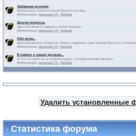
Забавные истории
Интересные случаи из жизни Вашего питомца
Модераторы:
Захарова Г.П.
,
Rafaella
Другие вопросы
Здесь Вы можете задавать любые вопросы
Модераторы:
Захарова Г.П.
,
Rafaella
Обо всем...
Здесь Вы можете общаться, спорить, выражать свое мнение болтать о полезно
Модераторы:
Захарова Г.П.
,
Rafaella
В память о наших друзьях...
О тех, кто ушел на ту сторону радуги - в страну далеких предков
Модераторы:
Захарова Г.П.
,
Rafaella
Удалить установленные 
Статистика форума